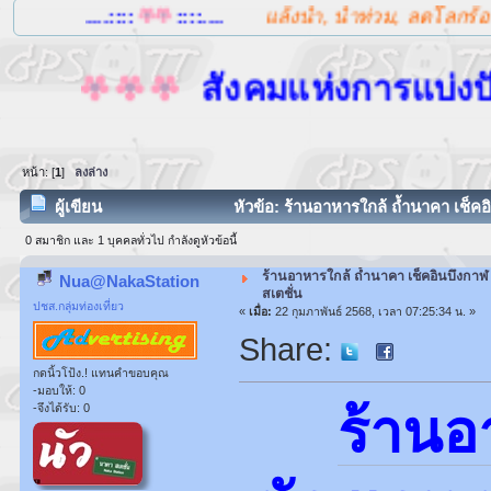
..::::
::::....
แล้งน้ำ, น้ำท่วม, ลดโลกร้อน เพื่อแก้ป
สังคมแห่งการแบ่งปันนี้จะไม
หน้า: [
1
]
ลงล่าง
ผู้เขียน
หัวข้อ: ร้านอาหารใกล้ ถ้ำนาคา เช็คอ
0 สมาชิก และ 1 บุคคลทั่วไป กำลังดูหัวข้อนี้
ร้านอาหารใกล้ ถ้ำนาคา เช็คอินบึงกาฬ
Nua@NakaStation
สเตชั่น
ปชส.กลุ่มท่องเที่ยว
«
เมื่อ:
22 กุมภาพันธ์ 2568, เวลา 07:25:34 น. »
Share:
กดนิ้วโป้ง.! แทนคำขอบคุณ
-มอบให้: 0
ร้านอ
-จึงได้รับ: 0