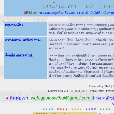
G
P
S
tt.com
จะแสดงผลถูกต้อง
ฟ้อนต์สวยงาม
เข้าเว็บได้เร็ว
เมื่อท่า
กลุ่มท่องเที่ยว
การท่องเที่ยว (ททท.)
|
ททท.ภาคกลาง
|
ทท
แม่ฮ่องสอน
|
ททท. สนง.แม่ฮ่องสอน
|
ศูนย์ศิลปา
ชาติ
|
เว็บโครงการหลวงฯ
|
แหล่งน้ำพุร้อนธรรม
การเดินทาง, เครื่องนำทาง
การบินไทย
|
โอเรี่ยนไทย
|
แอร์เอเชีย
|
Sol
เฟิสท์ทัวร์
|
นครชัยแอร์
|
รถทัวร์ไทยดอทคอม
|
ฟร
ทางหลวง 2
ลิ้งค์ที่น่าสนใจทั่วไป..
ติดตามการส่งพัสดุEMS
|
ตรวจผลสลาก..
|
ชื่อหรือนามเรียกขาน
|
ตรวจสอบนามเรียกขานที่ถ
ดาวน์โหลดวีดีโอจากเฟซบุ๊ค
|
ร้านซ่อมดอทคอม
ไฟล์
|
แปลงไฟล์ ภาพ webp เป็น jpg
|
หมากรุกอ
ออนไลน์
|
เว็บแปลงค่า-1
|
เว็บแปลงค่า-2
|
ค้นหา
ด้วย Photoroom
|
เช็คคีย์บอร์ดออนไลน์ ก่อนเสียเง
Powered by SMF
|
S
|
SimplePortal 2.3.5 © 2008-2012, SimplePortal
Power
ติดต่อเรา:
web.gpsteawthai@gmail.com
© สงวนลิขส