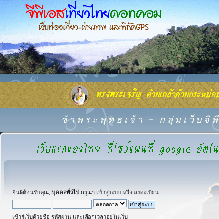
ข้ า พ ร ะ พุ ท ธ เ จ้ า
~
ก ลุ่ ม เ ว็ บ จี
ยินดีต้อนรับคุณ,
บุคคลทั่วไป
กรุณา
เข้าสู่ระบบ
หรือ
ลงทะเบียน
เข้าสู่เว็บด้วยชื่อ รหัสผ่าน และเลือกเวลาอยู่ในเว็บ