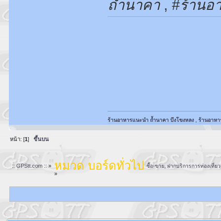
ถ้ำนาคา
,
#ร้านอ
ร้านอาหารแนะนำ ถ้ำนาคา บึงโขงหลง
,
ร้านอาหา
หน้า: [
1
]
ขึ้นบน
หมวด บอร์ดทั่วไป
:: GPStt.com ::
»
ซื้อ-ขาย, ฝากบริการการท่องเที่
»