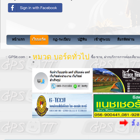
สังคมแห่งการแบ่งปันนี้จะ
หน้าแรก
เว็บบอร์ด
กฏ-ระเบียบ
ปฏิทิน
เข้าสู่ระบบ
ลืมรหัสผ่าน
หมวด บอร์ดทั่วไป
:: GPStt.com ::
»
ซื้อ-ขาย, ฝากบริการการท่องเที่ยว
»
ลิ้ ง ค์ ก า ร พ นั น ..!