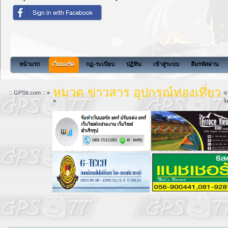
สังคมแ
หน้าแรก
เว็บบอร์ด
กฏ-ระเบียบ
ปฏิทิน
เข้าสู่ระบบ
ลืมรหัสผ่าน
หมวด ข่าวสาร อุปกรณ์ท่องเที่ยว
:: GPStt.com ::
»
ข
»
จ