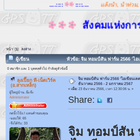
....::::
::::....
แล้งน้ำ, น้ำท่วม, ลดโล
สังคมแห่งการแบ่งป
หน้า: [
1
]
ลงล่าง
ผู้เขียน
หัวข้อ: จิม ทอมป์สัน ฟาร์ม 2566 ‘ไ
ครั้ง)
0 สมาชิก และ 1 บุคคลทั่วไป กำลังดูหัวข้อนี้
จิม ทอมป์สัน ฟาร์ม 2566 ‘ไอเขียนเลต
ลุงเปี๊ยก ที-เน็ตเวิร์ค
ธันวาคม 2566 - 2 มกราคม 2567
(อ.สากเหล็ก)
«
เมื่อ:
23 ธันวาคม 2566, เวลา 12:30:06 น. »
ผู้ใหญ่บ้าน..น๊ะจ๊ะ
Share:
Administrator
กดนิ้วโป้ง.! แทนคำขอบคุณ
-มอบให้: 65
-จึงได้รับ: 33
จิม ทอมป์สัน