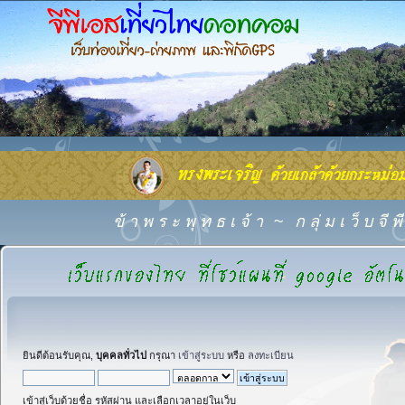
ข้ า พ ร ะ พุ ท ธ เ จ้ า
~
ก ลุ่ ม เ ว็ บ จี
ยินดีต้อนรับคุณ,
บุคคลทั่วไป
กรุณา
เข้าสู่ระบบ
หรือ
ลงทะเบียน
เข้าสู่เว็บด้วยชื่อ รหัสผ่าน และเลือกเวลาอยู่ในเว็บ