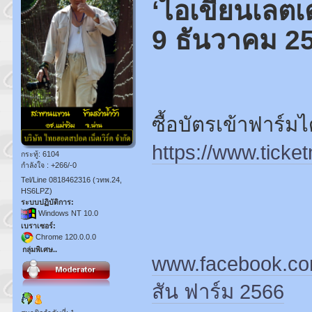
‘ไอเขียนเลตเต
9 ธันวาคม 2
ซื้อบัตรเข้าฟาร์ม
https://www.tick
กระทู้: 6104
กำลังใจ : +266/-0
Tel/Line 0818462316 (วทพ.24,
HS6LPZ)
ระบบปฏิบัติการ:
Windows NT 10.0
เบราเซอร์:
Chrome 120.0.0.0
กลุ่มพิเศษ..
www.facebook.co
สัน ฟาร์ม 2566