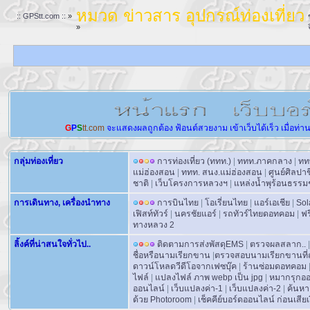
หมวด ข่าวสาร อุปกรณ์ท่องเที่ยว
:: GPStt.com ::
»
»
G
P
S
tt.com
จะแสดงผลถูกต้อง
ฟ้อนต์สวยงาม
เข้าเว็บได้เร็ว
เมื่อท่า
กลุ่มท่องเที่ยว
การท่องเที่ยว (ททท.)
|
ททท.ภาคกลาง
|
ทท
แม่ฮ่องสอน
|
ททท. สนง.แม่ฮ่องสอน
|
ศูนย์ศิลปา
ชาติ
|
เว็บโครงการหลวงฯ
|
แหล่งน้ำพุร้อนธรรม
การเดินทาง, เครื่องนำทาง
การบินไทย
|
โอเรี่ยนไทย
|
แอร์เอเชีย
|
Sol
เฟิสท์ทัวร์
|
นครชัยแอร์
|
รถทัวร์ไทยดอทคอม
|
ฟร
ทางหลวง 2
ลิ้งค์ที่น่าสนใจทั่วไป..
ติดตามการส่งพัสดุEMS
|
ตรวจผลสลาก..
|
ชื่อหรือนามเรียกขาน
|
ตรวจสอบนามเรียกขานที่ถ
ดาวน์โหลดวีดีโอจากเฟซบุ๊ค
|
ร้านซ่อมดอทคอม
ไฟล์
|
แปลงไฟล์ ภาพ webp เป็น jpg
|
หมากรุกอ
ออนไลน์
|
เว็บแปลงค่า-1
|
เว็บแปลงค่า-2
|
ค้นหา
ด้วย Photoroom
|
เช็คคีย์บอร์ดออนไลน์ ก่อนเสียเง