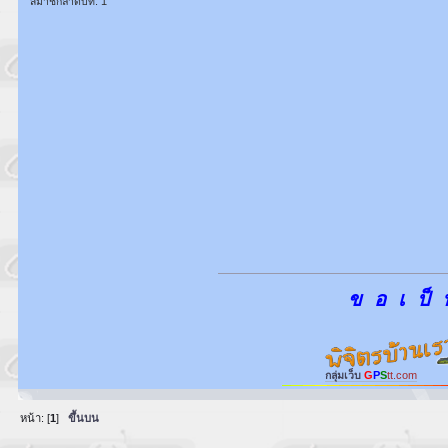
สมาชิกลำดับที่: 1
ข อ เ ป็ 
กลุ่มเว็บ
G
P
S
tt.com
หน้า: [
1
]
ขึ้นบน