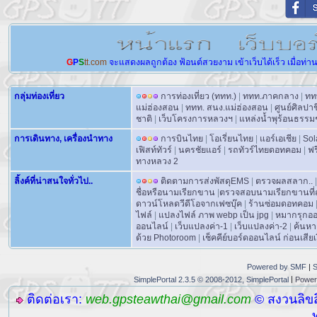
G
P
S
tt.com
จะแสดงผลถูกต้อง
ฟ้อนต์สวยงาม
เข้าเว็บได้เร็ว
เมื่อท่า
กลุ่มท่องเที่ยว
การท่องเที่ยว (ททท.)
|
ททท.ภาคกลาง
|
ทท
แม่ฮ่องสอน
|
ททท. สนง.แม่ฮ่องสอน
|
ศูนย์ศิลปา
ชาติ
|
เว็บโครงการหลวงฯ
|
แหล่งน้ำพุร้อนธรรม
การเดินทาง, เครื่องนำทาง
การบินไทย
|
โอเรี่ยนไทย
|
แอร์เอเชีย
|
Sol
เฟิสท์ทัวร์
|
นครชัยแอร์
|
รถทัวร์ไทยดอทคอม
|
ฟร
ทางหลวง 2
ลิ้งค์ที่น่าสนใจทั่วไป..
ติดตามการส่งพัสดุEMS
|
ตรวจผลสลาก..
|
ชื่อหรือนามเรียกขาน
|
ตรวจสอบนามเรียกขานที่ถ
ดาวน์โหลดวีดีโอจากเฟซบุ๊ค
|
ร้านซ่อมดอทคอม
ไฟล์
|
แปลงไฟล์ ภาพ webp เป็น jpg
|
หมากรุกอ
ออนไลน์
|
เว็บแปลงค่า-1
|
เว็บแปลงค่า-2
|
ค้นหา
ด้วย Photoroom
|
เช็คคีย์บอร์ดออนไลน์ ก่อนเสียเง
Powered by SMF
|
S
|
SimplePortal 2.3.5 © 2008-2012, SimplePortal
Power
ติดต่อเรา:
web.gpsteawthai@gmail.com
© สงวนลิขส