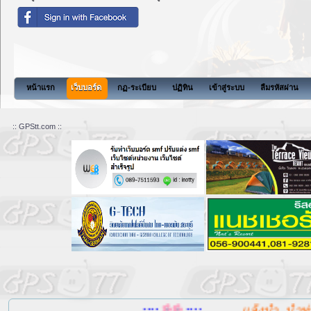
หน้าแรก
เว็บบอร์ด
กฏ-ระเบียบ
ปฏิทิน
เข้าสู่ระบบ
ลืมรหัสผ่าน
:: GPStt.com ::
....::::
::::....
แล้งน้ำ, น้ำท่วม,