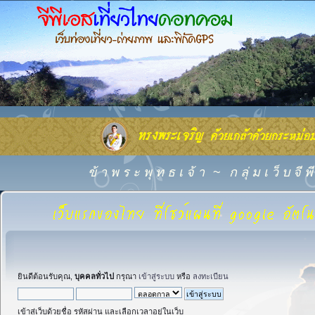
ข้ า พ ร ะ พุ ท ธ เ จ้ า
~
ก ลุ่ ม เ ว็ บ จี
ยินดีต้อนรับคุณ,
บุคคลทั่วไป
กรุณา
เข้าสู่ระบบ
หรือ
ลงทะเบียน
เข้าสู่เว็บด้วยชื่อ รหัสผ่าน และเลือกเวลาอยู่ในเว็บ