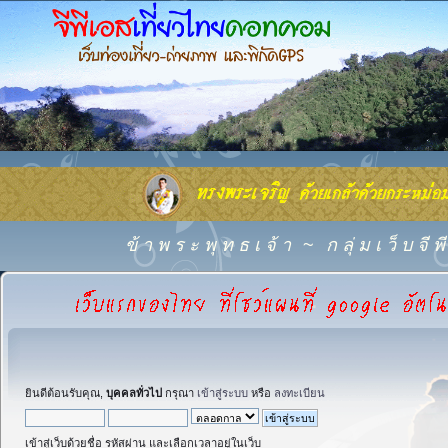
ข้ า พ ร ะ พุ ท ธ เ จ้ า
~
ก ลุ่ ม เ ว็ บ จี
ยินดีต้อนรับคุณ,
บุคคลทั่วไป
กรุณา
เข้าสู่ระบบ
หรือ
ลงทะเบียน
เข้าสู่เว็บด้วยชื่อ รหัสผ่าน และเลือกเวลาอยู่ในเว็บ