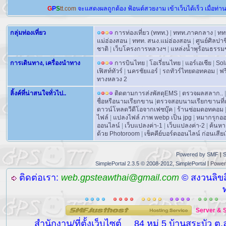
G
P
S
tt.com
จะแสดงผลถูกต้อง
ฟ้อนต์สวยงาม
เข้าเว็บได้เร็ว
เมื่อท่า
กลุ่มท่องเที่ยว
การท่องเที่ยว (ททท.)
|
ททท.ภาคกลาง
|
ทท
แม่ฮ่องสอน
|
ททท. สนง.แม่ฮ่องสอน
|
ศูนย์ศิลปา
ชาติ
|
เว็บโครงการหลวงฯ
|
แหล่งน้ำพุร้อนธรรม
การเดินทาง, เครื่องนำทาง
การบินไทย
|
โอเรี่ยนไทย
|
แอร์เอเชีย
|
Sol
เฟิสท์ทัวร์
|
นครชัยแอร์
|
รถทัวร์ไทยดอทคอม
|
ฟร
ทางหลวง 2
ลิ้งค์ที่น่าสนใจทั่วไป..
ติดตามการส่งพัสดุEMS
|
ตรวจผลสลาก..
|
ชื่อหรือนามเรียกขาน
|
ตรวจสอบนามเรียกขานที่ถ
ดาวน์โหลดวีดีโอจากเฟซบุ๊ค
|
ร้านซ่อมดอทคอม
ไฟล์
|
แปลงไฟล์ ภาพ webp เป็น jpg
|
หมากรุกอ
ออนไลน์
|
เว็บแปลงค่า-1
|
เว็บแปลงค่า-2
|
ค้นหา
ด้วย Photoroom
|
เช็คคีย์บอร์ดออนไลน์ ก่อนเสียเง
Powered by SMF
|
S
|
SimplePortal 2.3.5 © 2008-2012, SimplePortal
Power
ติดต่อเรา:
web.gpsteawthai@gmail.com
© สงวนลิขส
Server
&
สำนักงาน/ที่ตั้งเว็บไซต์
84 หมู่ 5 บ้านสระบัว ต