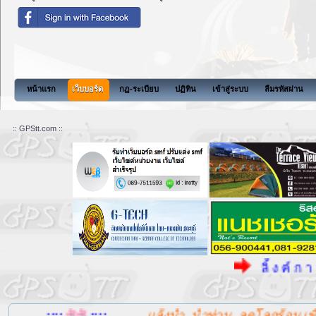
สังคมแห่งการแบ่งปัน
หน้าแรก
เว็บบอร์ด
กฏ-ระเบียบ
ปฏิทิน
เข้าสู่ระบบ
ลืมรหัสผ่าน
:: GPStt.com ::
ลิ้ ง ค์ ก า ร พ นั
....::::
::::....
แล้งน้ำ, น้ำท่วม, ลดโลกร้อน เพื่อแ