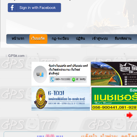
สังคมแห่งกา
หน้าแรก
เว็บบอร์ด
กฏ-ระเบียบ
ปฏิทิน
เข้าสู่ระบบ
ลืมรหัสผ่าน
:: GPStt.com ::
ลิ้ ง ค
....::::
::::....
แล้งน้ำ, น้ำท่วม, ลดโลกร้อน