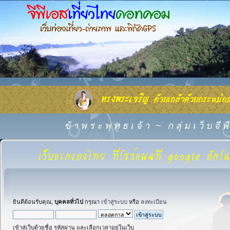
ข้ า พ ร ะ พุ ท ธ เ จ้ า
~
ก ลุ่ ม เ ว็ บ จี
ยินดีต้อนรับคุณ,
บุคคลทั่วไป
กรุณา
เข้าสู่ระบบ
หรือ
ลงทะเบียน
เข้าสู่เว็บด้วยชื่อ รหัสผ่าน และเลือกเวลาอยู่ในเว็บ