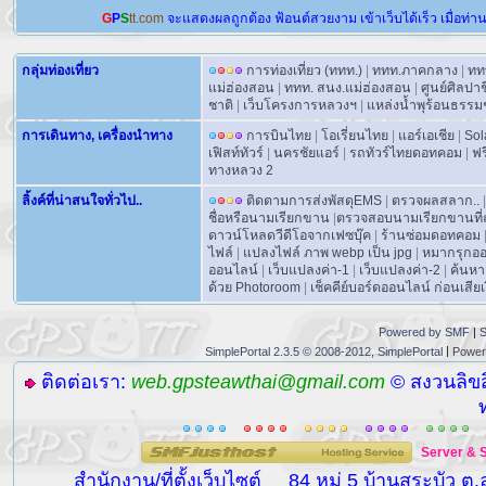
G
P
S
tt.com
จะแสดงผลถูกต้อง
ฟ้อนต์สวยงาม
เข้าเว็บได้เร็ว
เมื่อท่า
กลุ่มท่องเที่ยว
การท่องเที่ยว (ททท.)
|
ททท.ภาคกลาง
|
ทท
แม่ฮ่องสอน
|
ททท. สนง.แม่ฮ่องสอน
|
ศูนย์ศิลปา
ชาติ
|
เว็บโครงการหลวงฯ
|
แหล่งน้ำพุร้อนธรรม
การเดินทาง, เครื่องนำทาง
การบินไทย
|
โอเรี่ยนไทย
|
แอร์เอเชีย
|
Sol
เฟิสท์ทัวร์
|
นครชัยแอร์
|
รถทัวร์ไทยดอทคอม
|
ฟร
ทางหลวง 2
ลิ้งค์ที่น่าสนใจทั่วไป..
ติดตามการส่งพัสดุEMS
|
ตรวจผลสลาก..
|
ชื่อหรือนามเรียกขาน
|
ตรวจสอบนามเรียกขานที่ถ
ดาวน์โหลดวีดีโอจากเฟซบุ๊ค
|
ร้านซ่อมดอทคอม
ไฟล์
|
แปลงไฟล์ ภาพ webp เป็น jpg
|
หมากรุกอ
ออนไลน์
|
เว็บแปลงค่า-1
|
เว็บแปลงค่า-2
|
ค้นหา
ด้วย Photoroom
|
เช็คคีย์บอร์ดออนไลน์ ก่อนเสียเง
Powered by SMF
|
S
|
SimplePortal 2.3.5 © 2008-2012, SimplePortal
Power
ติดต่อเรา:
web.gpsteawthai@gmail.com
© สงวนลิขส
Server
&
สำนักงาน/ที่ตั้งเว็บไซต์
84 หมู่ 5 บ้านสระบัว ต