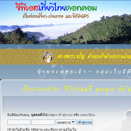
ข้ า พ ร ะ พุ ท ธ เ จ้ า
~
ก ลุ่ ม เ ว็ บ จี
ยินดีต้อนรับคุณ,
บุคคลทั่วไป
กรุณา
เข้าสู่ระบบ
หรือ
ลงทะเบียน
เข้าสู่เว็บด้วยชื่อ รหัสผ่าน และเลือกเวลาอยู่ในเว็บ