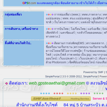
G
P
S
tt.com
จะแสดงผลถูกต้อง
ฟ้อนต์สวยงาม
เข้าเว็บได้เร็ว
เมื่อท่า
กลุ่มท่องเที่ยว
การท่องเที่ยว (ททท.)
|
ททท.ภาคกลาง
|
ทท
แม่ฮ่องสอน
|
ททท. สนง.แม่ฮ่องสอน
|
ศูนย์ศิลปา
ชาติ
|
เว็บโครงการหลวงฯ
|
แหล่งน้ำพุร้อนธรรม
การเดินทาง, เครื่องนำทาง
การบินไทย
|
โอเรี่ยนไทย
|
แอร์เอเชีย
|
Sol
เฟิสท์ทัวร์
|
นครชัยแอร์
|
รถทัวร์ไทยดอทคอม
|
ฟร
ทางหลวง 2
ลิ้งค์ที่น่าสนใจทั่วไป..
ติดตามการส่งพัสดุEMS
|
ตรวจผลสลาก..
|
ชื่อหรือนามเรียกขาน
|
ตรวจสอบนามเรียกขานที่ถ
ดาวน์โหลดวีดีโอจากเฟซบุ๊ค
|
ร้านซ่อมดอทคอม
ไฟล์
|
แปลงไฟล์ ภาพ webp เป็น jpg
|
หมากรุกอ
ออนไลน์
|
เว็บแปลงค่า-1
|
เว็บแปลงค่า-2
|
ค้นหา
ด้วย Photoroom
|
เช็คคีย์บอร์ดออนไลน์ ก่อนเสียเง
Powered by SMF
|
S
|
SimplePortal 2.3.5 © 2008-2012, SimplePortal
Power
ติดต่อเรา:
web.gpsteawthai@gmail.com
© สงวนลิขส
Server
&
สำนักงาน/ที่ตั้งเว็บไซต์
84 หมู่ 5 บ้านสระบัว ต