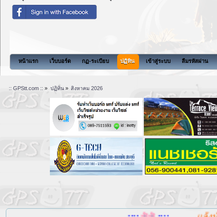
หน้าแรก
เว็บบอร์ด
กฏ-ระเบียบ
ปฏิทิน
เข้าสู่ระบบ
ลืมรหัสผ่าน
:: GPStt.com ::
»
ปฏิทิน
»
สิงหาคม 2026
....::::
::::....
แล้งน้ำ, น