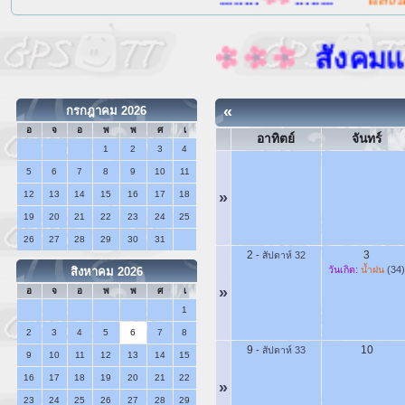
สังคมแห่งก
«
กรกฎาคม 2026
อ
จ
อ
พ
พ
ศ
เ
อาทิตย์
จันทร์
1
2
3
4
5
6
7
8
9
10
11
12
13
14
15
16
17
18
»
19
20
21
22
23
24
25
26
27
28
29
30
31
2
3
-
สัปดาห์ 32
วันเกิด:
น้ำฝน
(34
สิงหาคม 2026
»
อ
จ
อ
พ
พ
ศ
เ
1
2
3
4
5
6
7
8
9
10
-
สัปดาห์ 33
9
10
11
12
13
14
15
16
17
18
19
20
21
22
»
23
24
25
26
27
28
29