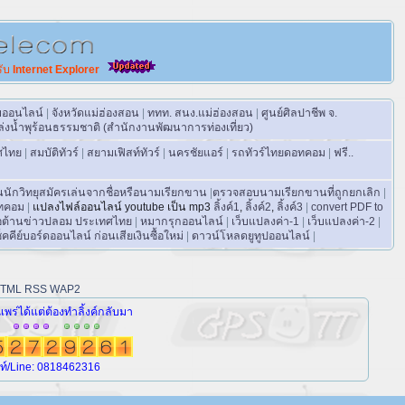
รับ
Internet Explorer
บบออนไลน์
|
จังหวัดแม่ฮ่องสอน
|
ททท. สนง.แม่ฮ่องสอน
|
ศูนย์ศิลปาชีพ จ.
่งน้ำพุร้อนธรรมชาติ (สำนักงานพัฒนาการท่องเที่ยว)
ศไทย
|
สมบัติทัวร์
|
สยามเฟิสท์ทัวร์
|
นครชัยแอร์
|
รถทัวร์ไทยดอทคอม
|
ฟรี..
ักวิทยุสมัครเล่นจากชื่อหรือนามเรียกขาน
|
ตรวจสอบนามเรียกขานที่ถูกยกเลิก
|
อทคอม
|
แปลงไฟล์ออนไลน์ youtube เป็น mp3
ลิ้งค์1
,
ลิ้งค์2
,
ลิ้งค์3
|
convert PDF to
่อต้านข่าวปลอม ประเทศไทย
|
หมากรุกออนไลน์
|
เว็บแปลงค่า-1
|
เว็บแปลงค่า-2
|
ช็คคีย์บอร์ดออนไลน์ ก่อนเสียเงินซื้อใหม่
|
ดาวน์โหลดยูทูปออนไลน์
|
TML
RSS
WAP2
ร่ได้แต่ต้องทำลิ้งค์กลับมา
พท์/Line: 0818462316