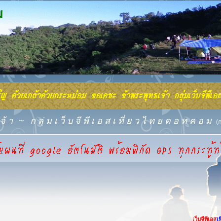
จ้ า
~
ก ลุ่ ม เ ว็ บ จี พี เ อ ส เ ที่ ย ว ไ ท ย ด อ ท ค อ ม
(
เว็บจีพีเอส
เ