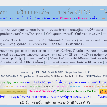
อนต์สวยงาม
เข้าเว็บได้เร็ว
เมื่อท่านใช้เบราเซอร์
Chrome
และ
Firefo
x
เท่านั้น
ไม่รอง
าคกลาง
|
ททท.ภูมิภาคภาคตะวันออก
|
กรม อช.สัตว์ป่าและพันธุ์พืช
|
จองที่พัก อช.ระ
ศูนย์ข้อมูลมรดกโลก(ก.วัฒนธรรม)
|
สำนักอุทยานแห่งชาติ
|
เว็บโครงการหลวงฯ
|
แหล
ร์เอเชีย
|
Solar Air
|
บางกอกแอร์เวย์
|
บริษัทขนส่งจำกัด (บขส.)
|
การรถไฟแห่งประเท
ลก) แบบเทพๆ
|
ดูกล้อง CCTV ทางหลวง 1
|
ดูกล้อง CCTV ทางหลวง 2
จผลสลาก..
|
speedtest.adslthailand.com
|
บอร์ดนักวิทยุสมัครเล่น
|
ตรวจสอบการเป็นน
พเดทแล้วนะ 31/1/60)
|
Checkdomain.com
|
ดาวน์โหลดวีดีโอจากเฟซบุ๊ค
|
ร้านซ่อมด
ภาพ webp เป็น jpg
|
หมากรุกออนไลน์
|
ทีวีออนไลน์
|
แปลงไฟล์เสียงออนไลน์
|
ศูนย์ต
ไม่รู้จัก
|
แปลงลิ้งค์ URL ให้สั้นลง
|
ลบฉากหลังของภาพออนไลน์ด้วย Photoroom
|
เ
Powered by SMF
|
SMF © 2006–2011, Simple Machines LLC
|
|
XH
3.5 © 2008-2012, SimplePortal
Powered by SMFPacks Social Login Mod
SMF Thailand
wthai@gmail.com
© สงวนลิขสิทธิ์ข้อมูลในเว็บนี้ตามกฎหมาย ท่านสามารถนำไปเผยแพ
Server
&
Service
@
Thai Hotspot Network Co.,Ltd.
บไซต์
84 หมู่ 5 บ้านสระบัว ต.ลาดตะเคียน อ.กบินทร์บุรี จ.ปราจีนบุรี 25110 โทรศั
หน้านี้ถูกสร้างขึ้นภายในเวลา 0.249 วินาที กับ 18 คำสั่ง