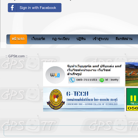
หน้าแรก
เว็บบอร์ด
กฏ-ระเบียบ
ปฏิทิน
เข้าสู่ระบบ
ลืมรหัสผ่าน
:: GPStt.com ::