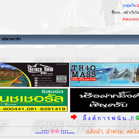
(กลุ่มเว็บ
ชี้แจง... หน้าเว็บไ
สังคมแห่งการแบ่งป
สมัครสมาชิก
ลิ้ ง ค์ ก า ร พ นั น ..!!
แ บ น เ
....::::
::::....
แล้งน้ำ, น้ำท่วม, ลดโลกร้อ