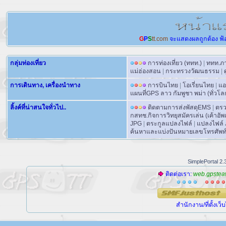
G
P
S
tt.com
จะแสดงผลถูกต้อง
ฟ้
กลุ่มท่องเที่ยว
การท่องเที่ยว (ททท.)
|
ททท.ภ
แม่ฮ่องสอน
|
กระทรวงวัฒนธรรม
|
การเดินทาง, เครื่องนำทาง
การบินไทย
|
โอเรี่ยนไทย
|
แอ
แผนที่GPS ลาว กัมพูชา พม่า (ทั่วโ
ลิ้งค์ที่น่าสนใจทั่วไป..
ติดตามการส่งพัสดุEMS
|
ตรว
กสทช.กิจการวิทยุสมัครเล่น (เค้าอั
JPG
|
ตระกูลแปลงไฟล์
|
แปลงไฟล์ 
ค้นหาและแบ่งปันหมายเลขโทรศัพท์ที่
SimplePortal 2.
ติดต่อเรา:
web.gpstea
สำนักงาน/ที่ตั้งเว็