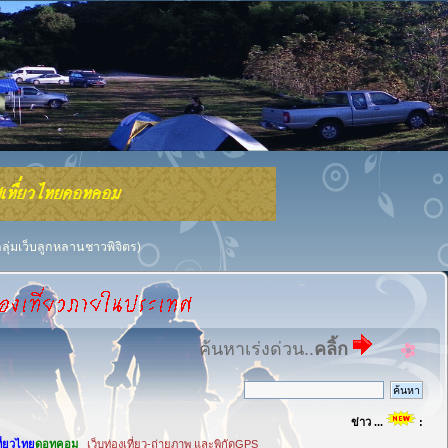
กลุ่มเว็บลูกหลานชาวพิจิตร)
ค้นหาเร่งด่วน..
คลิ้ก
ข่าว ...
:
ที่ยวไทย
ดอทคอม
เว็บท่องเที่ยว-ถ่ายภาพ และพิกัดGPS