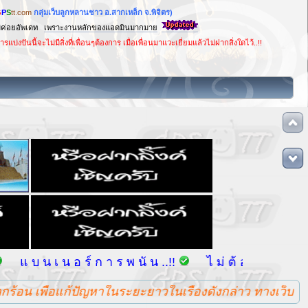
G
P
S
tt.com
กลุ่มเว็บลูกหลานชาว อ.สากเหล็ก จ.พิจิตร)
ม่ค่อยอัพเดท
เพราะงานหลักของแอดมินมากมาย
ันนี้จะไม่มีสิ่งที่เพื่อนๆต้องการ เมื่อเพื่อนมาแวะเยี่ยมแล้วไม่ฝากสิ่งใดไว้..!!
 น อ ร์ ก า ร พ นั น ..!!
ไ ม่ ต้ อ ง พ ย า ย า ม ติ ด ต
น เพื่อแก้ปัญหาในระยะยาวในเรื่องดังกล่าว ทางเว็บขอร่วมรณ