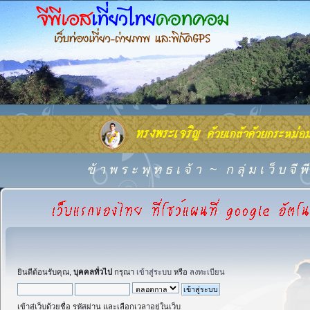
ข้ า พ ร ะ พุ ท ธ เ จ้ า
~
ก ลุ่ ม เ ว็ บ จี
ยินดีต้อนรับคุณ,
บุคคลทั่วไป
กรุณา
เข้าสู่ระบบ
หรือ
ลงทะเบียน
เข้าสู่เว็บด้วยชื่อ รหัสผ่าน และเลือกเวลาอยู่ในเว็บ