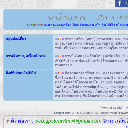
G
P
S
tt.com
จะแสดงผลถูกต้อง
ฟ้อนต์สวยงาม
เข้าเว็บได้เร็ว
เมื่อท่า
กลุ่มท่องเที่ยว
การท่องเที่ยว (ททท.)
|
ททท.ภาคกลาง
|
ทท
แม่ฮ่องสอน
|
ททท. สนง.แม่ฮ่องสอน
|
ศูนย์ศิลปา
ชาติ
|
เว็บโครงการหลวงฯ
|
แหล่งน้ำพุร้อนธรรม
การเดินทาง, เครื่องนำทาง
การบินไทย
|
โอเรี่ยนไทย
|
แอร์เอเชีย
|
Sol
เฟิสท์ทัวร์
|
นครชัยแอร์
|
รถทัวร์ไทยดอทคอม
|
ฟร
ทางหลวง 2
ลิ้งค์ที่น่าสนใจทั่วไป..
ติดตามการส่งพัสดุEMS
|
ตรวจผลสลาก..
|
ชื่อหรือนามเรียกขาน
|
ตรวจสอบนามเรียกขานที่ถ
ดาวน์โหลดวีดีโอจากเฟซบุ๊ค
|
ร้านซ่อมดอทคอม
ไฟล์
|
แปลงไฟล์ ภาพ webp เป็น jpg
|
หมากรุกอ
ออนไลน์
|
เว็บแปลงค่า-1
|
เว็บแปลงค่า-2
|
ค้นหา
ด้วย Photoroom
|
เช็คคีย์บอร์ดออนไลน์ ก่อนเสียเง
Powered by SMF
|
S
|
SimplePortal 2.3.5 © 2008-2012, SimplePortal
Power
ติดต่อเรา:
web.gpsteawthai@gmail.com
© สงวนลิขส