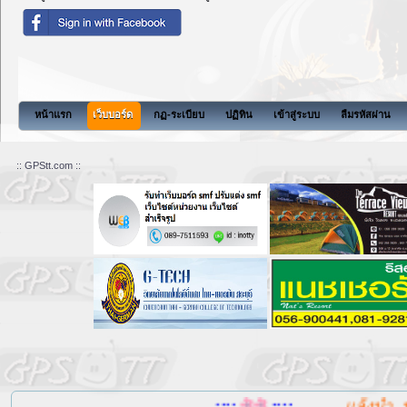
หน้าแรก
เว็บบอร์ด
กฏ-ระเบียบ
ปฏิทิน
เข้าสู่ระบบ
ลืมรหัสผ่าน
:: GPStt.com ::
....::::
::::....
แล้งน้ำ, น้ำ