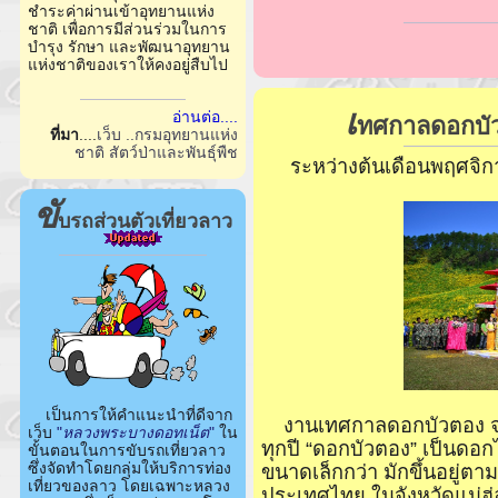
ชำระค่าผ่านเข้าอุทยานแห่ง
ชาติ เพื่อการมีส่วนร่วมในการ
บำรุง รักษา และพัฒนาอุทยาน
แห่งชาติของเราให้คงอยู่สืบไป
เ
อ่านต่อ....
ทศกาลดอกบั
ที่มา
....
เว็บ ..กรมอุทยานแห่ง
ชาติ สัตว์ป่าและพันธุ์พืช
ระหว่างต้นเดือนพฤศจิก
ขั
บรถส่วนตัวเที่ยวลาว
เป็นการให้คำแนะนำที่ดีจาก
งานเทศกาลดอกบัวตอง จะ
เว็บ
"
หลวงพระบางดอทเน็ต
"
ใน
ทุกปี “ดอกบัวตอง” เป็นดอก
ขั้นตอนในการขับรถเที่ยวลาว
ซึ่งจัดทำโดยกลุ่มให้บริการท่อง
ขนาดเล็กกว่า มักขึ้นอยู่ต
เที่ยวของลาว โดยเฉพาะหลวง
ประเทศไทย ในจังหวัดแม่ฮ่