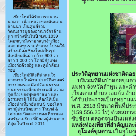
เชียงใหม่ได้รับการขนาน
นามว่า เมืองหลวงของดินแดน
ล้านนา เป็นศูนย์รวม
วัฒนธรรมของอาณาจักรล้าน
นา สร้างขึ้นในปี พ.ศ. 1839
โดยพญามังราย พญางำเมือง
และ พ่อขุนรามคำแหง โปรดให้
สร้างเมืองเชียงใหม่เป็นรูป
สี่เหลี่ยมผืนผ้า กว้าง 900 วา
ยาว 1,000 วา โดยมีกำแพง
เมืองก่อด้วยอิฐ และคูน้ำล้อม
รอบ
ประวัติอุทยานแห่งชาติดอ
เชียงใหม่มีสิ่งที่น่าสนใจ
บริเวณที่ดินป่าดอยขุนตา
มากมาย ในด้าน ประวัติศาสตร์
การปกครอง ศิลปวัฒนธรรม
แม่ทา จังหวัดลำพูน และตำ
ขนบธรรมเนียมประเพณี ความ
เวียงตาล ตำบลวอแก้ว อำเ
รุ่งเรืองของพุทธศาสนา และ
ได้รับประกาศเป็นอุทยานแห่งช
ธรรมชาติ ได้รับเลือกให้เป็น
เมืองน่าเที่ยวอันดับ 5 ของโลก
พ.ศ. 2518 มีขนาดพื้นที่ป
จากผู้อ่านนิตยสาร Travel &
(159,556.25 ไร่) ด้วยสภาพ
Leisure นิตยสารท่องเที่ยวของ
ซับซ้อน ตลอดจนเป็นแหล่งต
สหรัฐอเมริกา ที่มียอดผู้อ่านมาก
ที่สุด ในปี ค.ศ. 2011 ...
แหล่งท่องเที่ยวที่สำคัญและ
อุโมงค์ขุนตาน
เป็นอุโมง