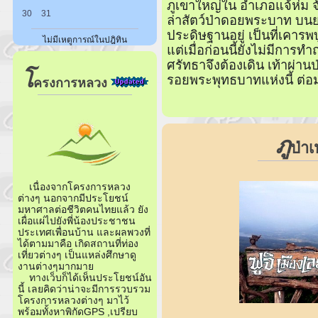
ภูเขาใหญ่ใน อำเภอแจ้ห่ม จั
30
31
ล่าสัตว์ป่าดอยพระบาท บน
ประดิษฐานอยู่ เป็นที่เคา
ไม่มีเหตูการณ์ในปฎิทิน
แต่เมื่อก่อนนี้ยังไม่มีการท
ศรัทธาจึงต้องเดิน เท้าผ่าน
โ
รอยพระพุทธบาทแห่งนี้ ต่อม
ครงการหลวง
ภู
ป่าเ
เนื่องจากโครงการหลวง
ต่างๆ นอกจากมีประโยชน์
มหาศาลต่อชีวิตคนไทยแล้ว ยัง
เผื่อแผ่ไปยังพี่น้องประชาชน
ประเทศเพื่อนบ้าน และผลพวงที่
ได้ตามมาคือ เกิดสถานที่ท่อง
เที่ยวต่างๆ เป็นแหล่งศึกษาดู
งานต่างๆมากมาย
ทางเว็บก็ได้เห็นประโยชน์อัน
นี้ เลยคิดว่าน่าจะมีการรวบรวม
โครงการหลวงต่างๆ มาไว้
พร้อมทั้งหาพิกัดGPS ,เปรียบ