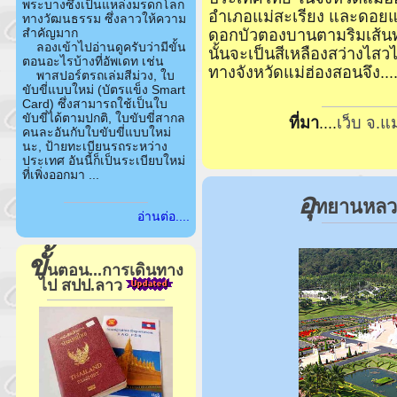
พระบางซึ่งเป็นแหล่งมรดกโลก
อำเภอแม่สะเรียง และดอยแม่
ทางวัฒนธรรม ซึ่งลาวให้ความ
ดอกบัวตองบานตามริมเส้นทา
สำคัญมาก
ลองเข้าไปอ่านดูครับว่ามีขั้น
นั้นจะเป็นสีเหลืองสว่างไ
ตอนอะไรบ้างที่อัพเดท เช่น
ทางจังหวัดแม่ฮ่องสอนจึง...
พาสปอร์ตรถเล่มสีม่วง, ใบ
ขับขี่แบบใหม่ (บัตรแข็ง Smart
Card) ซึ่งสามารถใช้เป็นใบ
ขับขี่ได้ตามปกติ, ใบขับขี่สากล
ที่มา
....
เว็บ จ.แ
คนละอันกับใบขับขี่แบบใหม่
นะ, ป้ายทะเบียนรถระหว่าง
ประเทศ อันนี้ก็เป็นระเบียบใหม่
ที่เพิ่งออกมา ...
อุ
ทยานหลวง
อ่านต่อ....
ขั้
นตอน...การเดินทาง
ไป สปป.ลาว