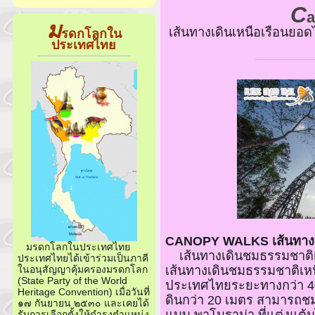
C
a
ม
เส้นทางเดินเหนือเรือนย
รดกโลกใน
ประเทศไทย
CANOPY WALKS เส้นทางเด
มรดกโลกในประเทศไทย
เส้นทางเดินชมธรรมชาติเห
ประเทศไทยได้เข้าร่วมเป็นภาคี
เส้นทางเดินชมธรรมชาติเหนื
ในอนุสัญญาคุ้มครองมรดกโลก
(State Party of the World
ประเทศไทยระยะทางกว่า 400
Heritage Convention) เมื่อวันที่
ดินกว่า 20 เมตร สามารถช
๑๗ กันยายน ๒๕๓๐ และเคยได้
แบบ พาโนราม่า ที่แต่งแต้
รับการเลือกตั้งให้ดำรงตำแหน่ง