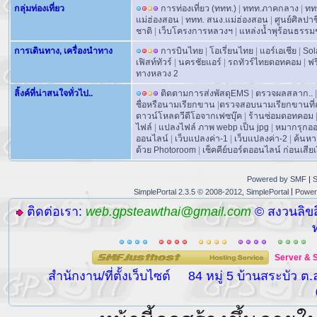
กลุ่มท่องเที่ยว
การท่องเที่ยว (ททท.)
|
ททท.ภาคกลาง
|
ทท
แม่ฮ่องสอน
|
ททท. สนง.แม่ฮ่องสอน
|
ศูนย์ศิลปา
ชาติ
|
เว็บโครงการหลวงฯ
|
แหล่งน้ำพุร้อนธรรม
การเดินทาง, เครื่องนำทาง
การบินไทย
|
โอเรี่ยนไทย
|
แอร์เอเชีย
|
Sol
เฟิสท์ทัวร์
|
นครชัยแอร์
|
รถทัวร์ไทยดอทคอม
|
ฟร
ทางหลวง 2
ลิ้งค์ที่น่าสนใจทั่วไป..
ติดตามการส่งพัสดุEMS
|
ตรวจผลสลาก..
|
ชื่อหรือนามเรียกขาน
|
ตรวจสอบนามเรียกขานที่ถ
ดาวน์โหลดวีดีโอจากเฟซบุ๊ค
|
ร้านซ่อมดอทคอม
ไฟล์
|
แปลงไฟล์ ภาพ webp เป็น jpg
|
หมากรุกอ
ออนไลน์
|
เว็บแปลงค่า-1
|
เว็บแปลงค่า-2
|
ค้นหา
ด้วย Photoroom
|
เช็คคีย์บอร์ดออนไลน์ ก่อนเสียเง
Powered by SMF
|
S
|
SimplePortal 2.3.5 © 2008-2012, SimplePortal
Power
ติดต่อเรา:
web.gpsteawthai@gmail.com
© สงวนลิขส
Server
&
สำนักงาน/ที่ตั้งเว็บไซต์
84 หมู่ 5 บ้านสระบัว ต