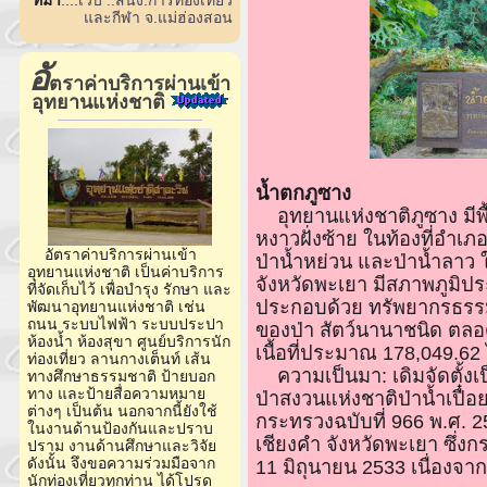
และกีฬา จ.แม่ฮ่องสอน
อั
ตราค่าบริการผ่านเข้า
อุทยานแห่งชาติ
น้ำตกภูซาง
อุทยานแห่งชาติภูซาง มีพื้น
หงาวฝั่งซ้าย ในท้องที่อำเภอ
อัตราค่าบริการผ่านเข้า
ป่าน้ำหย่วน และป่าน้ำลาว 
อุทยานแห่งชาติ เป็นค่าบริการ
จังหวัดพะเยา มีสภาพภูมิป
ที่จัดเก็บไว้ เพื่อบำรุง รักษา และ
ประกอบด้วย ทรัพยากรธรรมชา
พัฒนาอุทยานแห่งชาติ เช่น
ถนน ระบบไฟฟ้า ระบบประปา
ของป่า สัตว์นานาชนิด ตลอด
ห้องน้ำ ห้องสุขา ศูนย์บริการนัก
เนื้อที่ประมาณ 178,049.62
ท่องเที่ยว ลานกางเต็นท์ เส้น
ความเป็นมา: เดิมจัดตั้งเป็
ทางศึกษาธรรมชาติ ป้ายบอก
ทาง และป้ายสื่อความหมาย
ป่าสงวนแห่งชาติป่าน้ำเปื๋อ
ต่างๆ เป็นต้น นอกจากนี้ยังใช้
กระทรวงฉบับที่ 966 พ.ศ. 2
ในงานด้านป้องกันและปราบ
เชียงคำ จังหวัดพะเยา ซึ่งกรม
ปราม งานด้านศึกษาและวิจัย
ดังนั้น จึงขอความร่วมมือจาก
11 มิถุนายน 2533 เนื่องจาก 
นักท่องเที่ยวทุกท่าน ได้โปรด