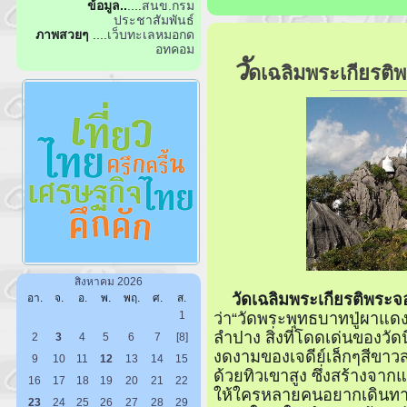
ข้อมูล..
....
สนข.กรม
ประชาสัมพันธ์
ภาพสวยๆ
....
เว็บทะเลหมอกด
อทคอม
วั
ดเฉลิมพระเกียรติ
สิงหาคม 2026
วัดเฉลิมพระเกียรติพระ
อา.
จ.
อ.
พ.
พฤ.
ศ.
ส.
1
ว่า“วัดพระพุทธบาทปู่ผาแดง” ซ
ลำปาง สิ่งที่โดดเด่นของวัดน
2
3
4
5
6
7
[8]
งดงามของเจดีย์เล็กๆสีขาวส
9
10
11
12
13
14
15
ด้วยทิวเขาสูง ซึ่งสร้างจาก
16
17
18
19
20
21
22
ให้ใครหลายคนอยากเดินทางไป
23
24
25
26
27
28
29