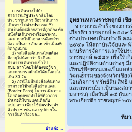
การเดินทางไปยัง
สาธารณรัฐประชาธิปไตย
อุทยานหลวงราชพฤกษ์ เชีย
ประชาชนลาว ถือว่าเป็นการ
เดินทางไปต่างประเทศ ซึ่ง
จากความสำเร็จของการจ
จำเป็นต้องมีเอกสารที่ถูกต้อง คือ
เกียรติฯ ราชพฤกษ์ ๒๕๔๙ ท
หนังสือเดินทางหรือบัตรผ่าน
ต่างประเทศเป็นอย่างดี คณะรั
แดน หากไม่มีเอกสารดังกล่าว
ถือว่าเป็นการลักลอบเข้าเมืองที่
๒๕๕๑ ให้สถาบันวิจัยและพัฒ
ผิดกฎหมาย
มาบริหารจัดการและใช้ประโ
1) หนังสือเดินทางไทยต้อง
ราชพฤกษ์ ๒๕๔๙ เพื่อให้เ
มีอายุไม่น้อยกว่า 6 เดือน
สามารถเดินทางเข้าไป
และปฏิบัติงานด้านต่างๆ ม
สปป.ลาวโดยไม่ต้องขอวีซ่า
เรียนรู้พืชสวนและเป็นแหล
และสามารถพำนักได้ครั้งละไม่
วัฒนธรรมของจังหวัดเชียง
เกิน 30 วัน
โอนกิจการ ทรัพย์สิน สิ
2) กรณีไม่มีหนังสือเดินทาง
สามารถใช้หนังสือผ่านแดน
และสหกรณ์มาเป็นของสถาบัน
(Border Pass) ในการเดินทาง
มหาชน) เมื่อวันที่ ๑๕ กั
โดยติดต่อขอทำได้ที่ที่ว่าการ
พระเกียรติฯ ราชพฤกษ์ ๒๕๔
อำเภอที่มีชายแดนติดกับ
สปป.ลาว เพียงใช้บัตรประจำ
ตัวประชาชน และรูปถ่ายใน
การยื่นคำร้องขอ....
ที่มา
อ่านต่อ....