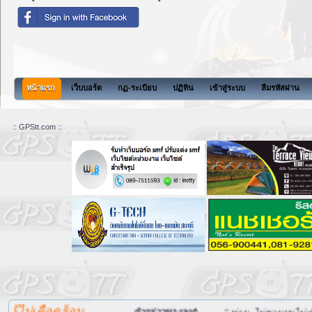
หน้าแรก
เว็บบอร์ด
กฏ-ระเบียบ
ปฏิทิน
เข้าสู่ระบบ
ลืมรหัสผ่าน
:: GPStt.com ::
..