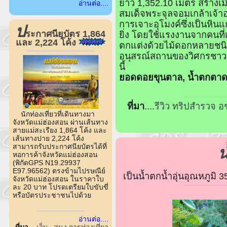
ยาว 1,352.10 เมตร สร้างเ
อ่านต่อ....
สมเด็จพระจุลจอมเกล้าเจ้าอยู
การเจาะอุโมงค์ซึ่งเป็นหินแ
ป
ระกาศนียบัตร 1,864
ยิ่ง โดยใช้แรงงานจากคนที
และ 2,224 โค้ง
ตกแต่งด้วยไม้ดอกหลายชนิด
อนุสรณ์สถานของวิศกรชาวเย
นี้
ยอดดอยขุนตาล, น้ำตกตา
ที่มา
....
รีวิว ทริปสำรวจ 
นักท่องเที่ยวที่เดินทางมา
จังหวัดแม่ฮ่องสอน ผ่านเส้นทาง
สายแม่สะเรียง 1,864 โค้ง และ
เส้นทางปาย 2,224 โค้ง
สามารถรับประกาศนียบัตรได้ที่
น
หอการค้าจังหวัดแม่ฮ่องสอน
(พิกัดGPS N19.29937
E97.96562) ตรงข้ามไปรษณีย์
เป็นน้ำตกน้ำอุ่นอุณหภูมิ
จังหวัดแม่ฮ่องสอน ในราคาใบ
ละ 20 บาท โปรดเตรียมใบขับขี่
หรือบัตรประชาชนไปด้วย
อ่านต่อ....
ที่มา
....
เว็บ ..สนง.การท่องเที่ยว