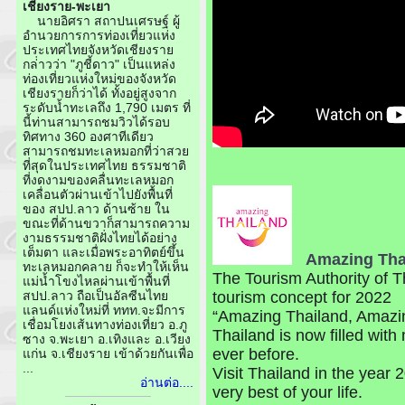
เชียงราย-พะเยา
นายอิศรา สถาปนเศรษฐ์ ผู้
อำนวยการการท่องเที่ยวแห่ง
ประเทศไทยจังหวัดเชียงราย
กล่่าวว่า "ภูชี้ดาว" เป็นแหล่ง
ท่องเที่ยวแห่งใหม่ของจังหวัด
เชียงรายก็ว่าได้ ทั้งอยู่สูงจาก
ระดับน้ำทะเลถึง 1,790 เมตร ที่
นี้ท่านสามารถชมวิวได้รอบ
ทิศทาง 360 องศาทีเดียว
สามารถชมทะเลหมอกที่ว่าสวย
ที่สุดในประเทศไทย ธรรมชาติ
ที่งดงามของคลื่นทะเลหมอก
เคลื่อนตัวผ่านเข้าไปยังพื้นที่
ของ สปป.ลาว ด้านซ้าย ใน
ขณะที่ด้านขวาก็สามารถความ
งามธรรมชาติฝั่งไทยได้อย่าง
เต็มตา และเมื่อพระอาทิตย์ขึ้น
Amazing Tha
ทะเลหมอกคลาย ก็จะทำให้เห็น
The Tourism Authority of 
แม่น้ำโขงไหลผ่านเข้าพื้นที่
tourism concept for 2022
สปป.ลาว ถือเป็นอัลซีนไทย
แลนด์แห่งใหม่ที่ ททท.จะมีการ
“Amazing Thailand, Amazi
เชื่อมโยงเส้นทางท่องเที่ยว อ.ภู
Thailand is now filled wi
ซาง จ.พะเยา อ.เทิงและ อ.เวียง
ever before.
แก่น จ.เชียงราย เข้าด้วยกันเพื่อ
...
Visit Thailand in the year
อ่านต่อ....
very best of your life.