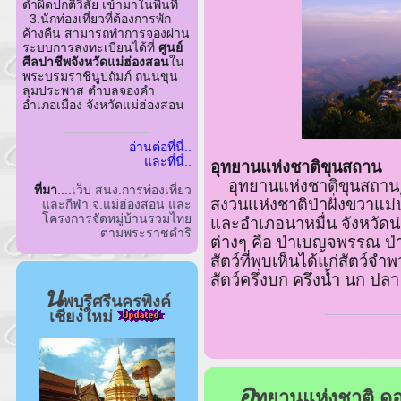
ดำผิดปกติวิสัย เข้ามาในพื้นที่
3.นักท่องเที่ยวที่ต้องการพัก
ค้างคืน สามารถทำการจองผ่าน
ระบบการลงทะเบียนได้ที่
ศูนย์
ศีลปาชีพจังหวัดแม่ฮ่องสอน
ใน
พระบรมราชินูปถัมภ์ ถนนขุน
ลุมประพาส ตำบลจองคำ
อำเภอเมือง จังหวัดแม่ฮ่องสอน
อ่านต่อที่นี่..
และที่นี่..
อุทยานแห่งชาติขุนสถาน
อุทยานแห่งชาติขุนสถาน จ.น่
ที่มา
....
เว็บ สนง.การท่องเที่ยว
สงวนแห่งชาติป่าฝั่งขวาแม่
และกีฬา จ.แม่ฮ่องสอน และ
โครงการจัดหมู่บ้านรวมไทย
และอำเภอนาหมื่น จังหวัดน
ตามพระราชดำริ
ต่างๆ คือ ป่าเบญจพรรณ ป่าเ
สัตว์ที่พบเห็นได้แก่สัตว์จำพ
สัตว์ครึ่งบก ครึ่งน้ำ นก ปล
น
พบุรีศรีนครพิงค์
เชียงใหม่
อุ
ทยานแห่งชาติ ดอ