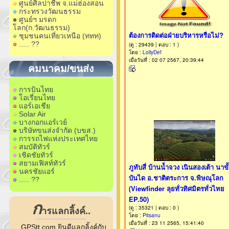
ศูนย์ศิลปาชีพ จ.แม่ฮ่องสอน
กระทรวงวัฒนธรรม
ศูนย์ฯ มรดก
โลก(ก.วัฒนธรรม)
ชุมชนคนเที่ยวเหนือ (ททท)
..... ??
คมนาคม/ขนส่ง
การบินไทย
โอเรี่ยนไทย
แอร์เอเชีย
Solar Air
บางกอกแอร์เวย์
บริษัทขนส่งจำกัด (บขส.)
การรถไฟแห่งประเทศไทย
สมบัติทัวร์
เชิดชัยทัวร์
สยามเฟิสท์ทัวร์
นครชัยแอร์
..... ??
ก
ารแลกลิ้งค์..
GPStt.com ยินดีแลกลิ้งค์กับ