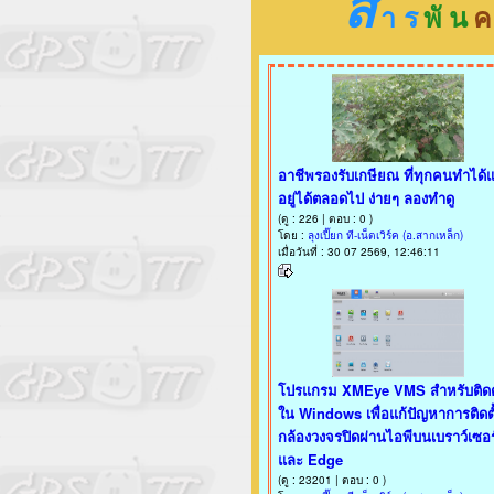
ส
า ร
พั น
ค