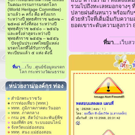
ในคณะกรรมการมรดกโลก
รวมไปถึงทะเลหมอกจางๆ ที
(World Heritage Committee)
ปลายฝนต้นหนาว พร้อมกับ
มาแล้ว ๓ ครั้ง คือ ครั้งแรก
ด้วยหัวใจที่เต็มอิ่มกับค
ระหว่างปี พุทธศักราช ๒๕๓๒ –
๒๕๓๘ ครั้งที่สอง ระหว่างปี
ยอดเขาระดับความสูงกว่า 8
พุทธศักราช ๒๕๔๐ – ๒๕๔๖
และครั้งล่าสุดระหว่างปี
พุทธศักราช ๒๕๕๒ – ๒๕๕๖
ที่มา
....
เว็บสว
ปัจจุบันประเทศไทยมีแหล่ง
มรดกโลกที่ได้รับการขึ้น
ทะเบียนแล้ว ๕ แห่ง ดังนี้
ที่มา
....
เว็บ ..ศูนย์ข้อมูลมรดก
โลก กระทรวงวัฒนธรรม
หน่วยงาน/องค์กร ท่อง
เที่ยว
สำนักพระราชวัง
การท่องเที่ยว (ททท.)
ททท. ภูมิภาคภาคตะวันออก
ททท. ภาคกลาง
กรม อช. สัตว์ป่าและพันธุ์พืช
จองที่พัก อช. ระบบออนไลน์
จังหวัดแม่ฮ่องสอน
ททท. สนง.แม่ฮ่องสอน