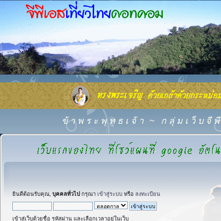
ข้ า พ ร ะ พุ ท ธ เ จ้ า
~
ก ลุ่ ม เ ว็ บ จี
ยินดีต้อนรับคุณ,
บุคคลทั่วไป
กรุณา
เข้าสู่ระบบ
หรือ
ลงทะเบียน
เข้าสู่เว็บด้วยชื่อ รหัสผ่าน และเลือกเวลาอยู่ในเว็บ