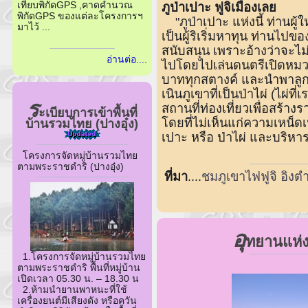
เทียบพิกัดGPS ,คาดคำนวณ
ภูป่าเปาะ ฟูจิเมืองเลย
พิกัดGPS ของแต่ละโครงการฯ
"ภูป่าเปาะ แห่งนี้ ท่านผู
มาไว้ ...
เป็นผู้ริเริ่มหาทุน ท่านไป
สนับสนุน เพราะอ้างว่าจะไม
อ่านต่อ....
ไปโดยไปเล่นดนตรีเปิดหมวก
บาททุกสตางค์ และนำพาลูกบ
เนินภูเขาที่เป็นป่าไผ่ (ไผ
ร
สถานที่ท่องเที่ยวเพื่อสร้า
ะเบียบการเข้าพื้นที่
โดยที่ไม่เห็นแก่ความเหน็ดเห
บ้านรวมไทย (ปางอุ๋ง)
เปาะ หรือ ป่าไผ่ และบริหาร
โครงการจัดหมู่บ้านรวมไทย
ตามพระราชดำริ (ปางอุ๋ง)
ที่มา
....
ชมภูเขาไฟฟูจิ อิง
อุ
ทยานแห่ง
1.โครงการจัดหมู่บ้านรวมไทย
ตามพระราชดำริ พื้นที่หมู่บ้าน
เปิดเวลา 05.30 น. – 18.30 น
2.ห้ามนำยานพาหนะที่ใช้
เครื่องยนต์มีเสียงดัง หรือควัน