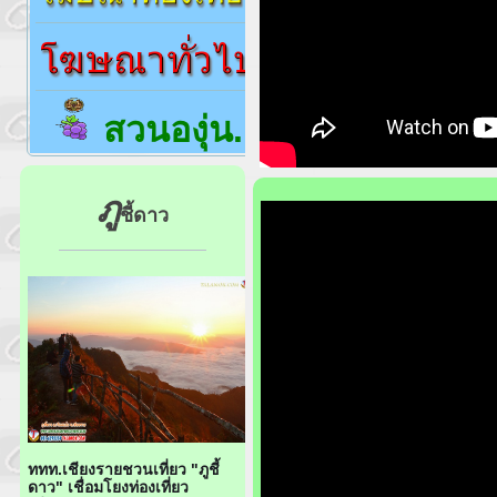
สวนองุ่น..
ภู
ชี้ดาว
ททท.เชียงรายชวนเที่ยว "ภูชี้
ดาว" เชื่อมโยงท่องเที่ยว