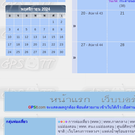
วันเกิด:
กระต่ายน้อ
(38)
พฤศจิกายน 2024
20
21
-
สัปดาห์ 43
อ
จ
อ
พ
พ
ศ
เ
1
2
»
3
4
5
6
7
8
9
10
11
12
13
14
15
16
17
18
19
20
21
22
23
27
28
-
สัปดาห์ 44
24
25
26
27
28
29
30
»
G
P
S
tt.com
จะแสดงผลถูกต้อง
ฟ้อนต์สวยงาม
เข้าเว็บได้เร็ว
เมื่อท่า
กลุ่มท่องเที่ยว
การท่องเที่ยว (ททท.)
|
ททท.ภาคกลาง
|
ทท
แม่ฮ่องสอน
|
ททท. สนง.แม่ฮ่องสอน
|
ศูนย์ศิลปา
ชาติ
|
เว็บโครงการหลวงฯ
|
แหล่งน้ำพุร้อนธรรม