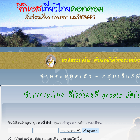
ข้ า พ ร ะ พุ ท ธ เ จ้ า
~
ก ลุ่ ม เ ว็ บ จี
ยินดีต้อนรับคุณ,
บุคคลทั่วไป
กรุณา
เข้าสู่ระบบ
หรือ
ลงทะเบียน
เข้าสู่เว็บด้วยชื่อ รหัสผ่าน และเลือกเวลาอยู่ในเว็บ