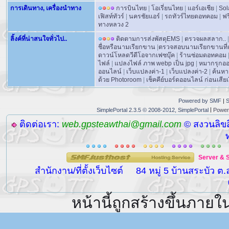
การเดินทาง, เครื่องนำทาง
การบินไทย
|
โอเรี่ยนไทย
|
แอร์เอเชีย
|
Sol
เฟิสท์ทัวร์
|
นครชัยแอร์
|
รถทัวร์ไทยดอทคอม
|
ฟร
ทางหลวง 2
ลิ้งค์ที่น่าสนใจทั่วไป..
ติดตามการส่งพัสดุEMS
|
ตรวจผลสลาก..
|
ชื่อหรือนามเรียกขาน
|
ตรวจสอบนามเรียกขานที่ถ
ดาวน์โหลดวีดีโอจากเฟซบุ๊ค
|
ร้านซ่อมดอทคอม
ไฟล์
|
แปลงไฟล์ ภาพ webp เป็น jpg
|
หมากรุกอ
ออนไลน์
|
เว็บแปลงค่า-1
|
เว็บแปลงค่า-2
|
ค้นหา
ด้วย Photoroom
|
เช็คคีย์บอร์ดออนไลน์ ก่อนเสียเง
Powered by SMF
|
S
|
SimplePortal 2.3.5 © 2008-2012, SimplePortal
Power
ติดต่อเรา:
web.gpsteawthai@gmail.com
© สงวนลิขส
Server
&
สำนักงาน/ที่ตั้งเว็บไซต์
84 หมู่ 5 บ้านสระบัว ต
หน้านี้ถูกสร้างขึ้นภายใ