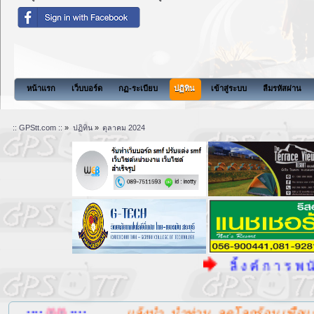
สังคมแห่งการแบ่งปันนี้จ
หน้าแรก
เว็บบอร์ด
กฏ-ระเบียบ
ปฏิทิน
เข้าสู่ระบบ
ลืมรหัสผ่าน
:: GPStt.com ::
»
ปฏิทิน
»
ตุลาคม 2024
ลิ้ ง ค์ ก า ร พ นั น ..!!
.::::
::::....
แล้งน้ำ, น้ำท่วม, ลดโลกร้อน เพื่อแก้ป