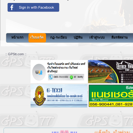
สังค
หน้าแรก
เว็บบอร์ด
กฏ-ระเบียบ
ปฏิทิน
เข้าสู่ระบบ
ลืมรหัสผ่าน
:: GPStt.com ::
....::::
::::....
แล้งน้ำ, น้ำท่วม, ลดโ