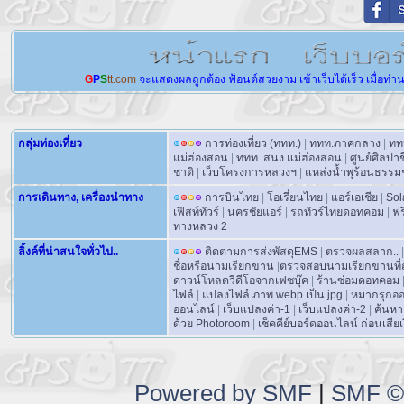
G
P
S
tt.com
จะแสดงผลถูกต้อง
ฟ้อนต์สวยงาม
เข้าเว็บได้เร็ว
เมื่อท่า
กลุ่มท่องเที่ยว
การท่องเที่ยว (ททท.)
|
ททท.ภาคกลาง
|
ทท
แม่ฮ่องสอน
|
ททท. สนง.แม่ฮ่องสอน
|
ศูนย์ศิลปา
ชาติ
|
เว็บโครงการหลวงฯ
|
แหล่งน้ำพุร้อนธรรม
การเดินทาง, เครื่องนำทาง
การบินไทย
|
โอเรี่ยนไทย
|
แอร์เอเชีย
|
Sol
เฟิสท์ทัวร์
|
นครชัยแอร์
|
รถทัวร์ไทยดอทคอม
|
ฟร
ทางหลวง 2
ลิ้งค์ที่น่าสนใจทั่วไป..
ติดตามการส่งพัสดุEMS
|
ตรวจผลสลาก..
|
ชื่อหรือนามเรียกขาน
|
ตรวจสอบนามเรียกขานที่ถ
ดาวน์โหลดวีดีโอจากเฟซบุ๊ค
|
ร้านซ่อมดอทคอม
ไฟล์
|
แปลงไฟล์ ภาพ webp เป็น jpg
|
หมากรุกอ
ออนไลน์
|
เว็บแปลงค่า-1
|
เว็บแปลงค่า-2
|
ค้นหา
ด้วย Photoroom
|
เช็คคีย์บอร์ดออนไลน์ ก่อนเสียเง
Powered by SMF
|
SMF © 