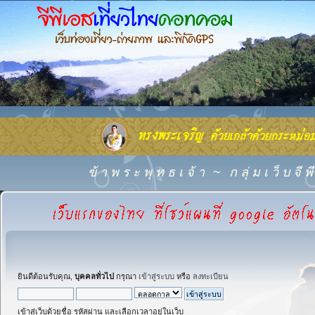
ข้ า พ ร ะ พุ ท ธ เ จ้ า
~
ก ลุ่ ม เ ว็ บ จี
ยินดีต้อนรับคุณ,
บุคคลทั่วไป
กรุณา
เข้าสู่ระบบ
หรือ
ลงทะเบียน
เข้าสู่เว็บด้วยชื่อ รหัสผ่าน และเลือกเวลาอยู่ในเว็บ