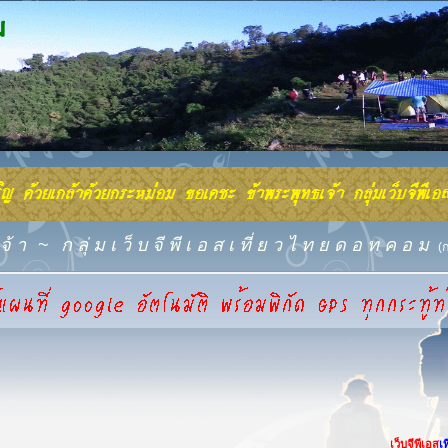
จ้ า
~
ก ลุ่ ม เ ว็ บ จี พี เ อ ส เ ที่ ย ว ไ ท ย ด อ ท ค อ ม
(
เว็บจีพีเอส
เ