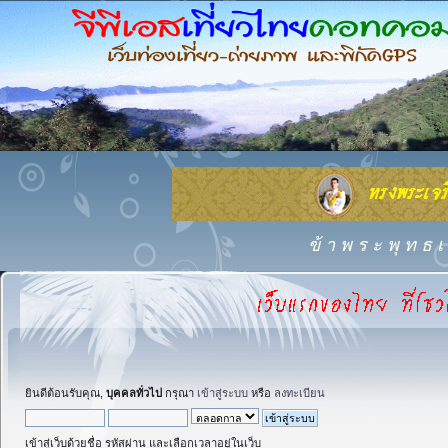
ข้ า พ ร ะ พุ ท ธ เ 
ยินดีต้อนรับคุณ,
บุคคลทั่วไป
กรุณา
เข้าสู่ระบบ
หรือ
ลงทะเบียน
เข้าสู่เว็บด้วยชื่อ รหัสผ่าน และเลือกเวลาอยู่ในเว็บ