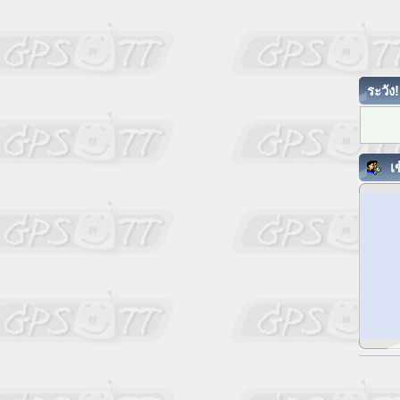
ระวัง!
เข