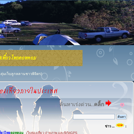
กลุ่มเว็บลูกหลานชาวพิจิตร)
ค้นหาเร่งด่วน..
คลิ้ก
ข่าว ...
:
ที่ยวไทย
ดอทคอม
เว็บท่องเที่ยว-ถ่ายภาพ และพิกัดGPS