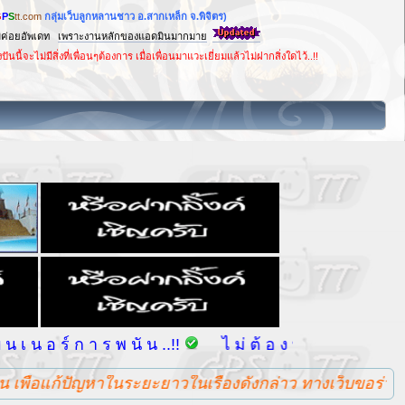
G
P
S
tt.com
กลุ่มเว็บลูกหลานชาว อ.สากเหล็ก จ.พิจิตร)
ม่ค่อยอัพเดท
เพราะงานหลักของแอดมินมากมาย
่มีสิ่งที่เพื่อนๆต้องการ เมื่อเพื่อนมาแวะเยี่ยมแล้วไม่ฝากสิ่งใดไว้..!!
น อ ร์ ก า ร พ นั น ..!!
ไ ม่ ต้ อ ง พ ย า ย า ม ติ ด ต่
แก้ปัญหาในระยะยาวในเรื่องดังกล่าว ทางเว็บขอร่วมรณรงค์ให