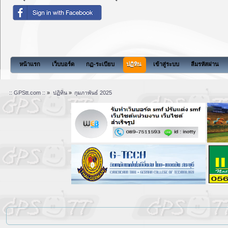
หน้าแรก
เว็บบอร์ด
กฏ-ระเบียบ
ปฏิทิน
เข้าสู่ระบบ
ลืมรหัสผ่าน
:: GPStt.com ::
»
ปฏิทิน
»
กุมภาพันธ์ 2025