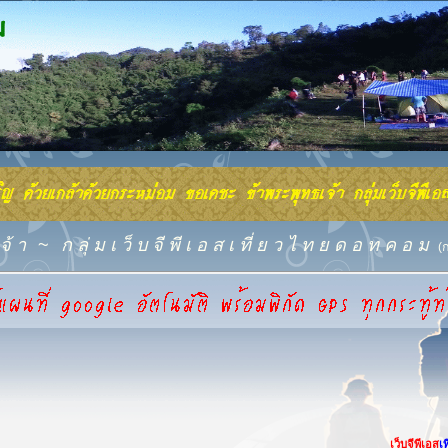
จ้ า
~
ก ลุ่ ม เ ว็ บ จี พี เ อ ส เ ที่ ย ว ไ ท ย ด อ ท ค อ ม
(
เว็บจีพีเอส
เ