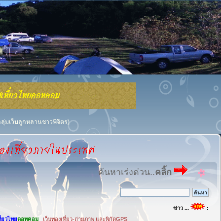
กลุ่มเว็บลูกหลานชาวพิจิตร)
ค้นหาเร่งด่วน..
คลิ้ก
ข่าว ...
:
ที่ยวไทย
ดอทคอม
เว็บท่องเที่ยว-ถ่ายภาพ และพิกัดGPS