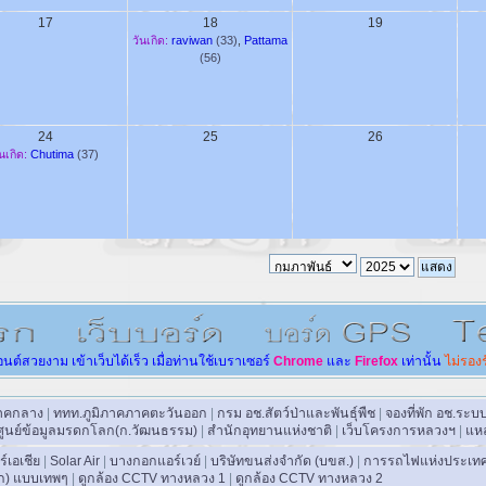
17
18
19
วันเกิด:
raviwan
(33)
,
Pattama
(56)
24
25
26
ันเกิด:
Chutima
(37)
อนต์สวยงาม
เข้าเว็บได้เร็ว
เมื่อท่านใช้เบราเซอร์
Chrome
และ
Firefo
x
เท่านั้น
ไม่รอง
าคกลาง
|
ททท.ภูมิภาคภาคตะวันออก
|
กรม อช.สัตว์ป่าและพันธุ์พืช
|
จองที่พัก อช.ระ
ศูนย์ข้อมูลมรดกโลก(ก.วัฒนธรรม)
|
สำนักอุทยานแห่งชาติ
|
เว็บโครงการหลวงฯ
|
แหล
ร์เอเชีย
|
Solar Air
|
บางกอกแอร์เวย์
|
บริษัทขนส่งจำกัด (บขส.)
|
การรถไฟแห่งประเท
ลก) แบบเทพๆ
|
ดูกล้อง CCTV ทางหลวง 1
|
ดูกล้อง CCTV ทางหลวง 2