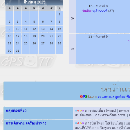
มีนาคม 2025
16
-
สัปดาห์ 8
อ
จ
อ
พ
พ
ศ
เ
วันเกิด:
ทุเรียนนนท์
(37)
1
»
2
3
4
5
6
7
8
9
10
11
12
13
14
15
16
17
18
19
20
21
22
23
-
สัปดาห์ 9
ว
23
24
25
26
27
28
29
»
30
31
G
P
S
tt.com
จะแสดงผลถูกต้อง
ฟ้
กลุ่มท่องเที่ยว
การท่องเที่ยว (ททท.)
|
ททท.ภ
แม่ฮ่องสอน
|
กระทรวงวัฒนธรรม
|
การเดินทาง, เครื่องนำทาง
การบินไทย
|
โอเรี่ยนไทย
|
แอ
แผนที่GPS ลาว กัมพูชา พม่า (ทั่วโ