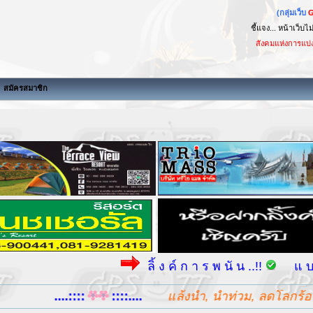
(กลุ่มเว็บ
ชี้แจง... หน้าเว็บไ
สังคมแห่งการแบ่งปันนี้จะไม
สมัครสมาชิก
ลิ้ ง ค์ ก า ร พ นั น ..!!
แ บ น เ 
....::::
::::....
แล้งน้ำ, น้ำท่วม, ลดโลกร้อน เพื่อ