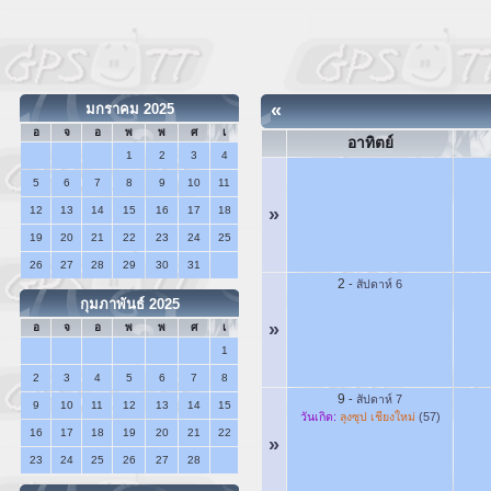
«
มกราคม 2025
อ
จ
อ
พ
พ
ศ
เ
อาทิตย์
1
2
3
4
5
6
7
8
9
10
11
12
13
14
15
16
17
18
»
19
20
21
22
23
24
25
26
27
28
29
30
31
2
-
สัปดาห์ 6
กุมภาพันธ์ 2025
»
อ
จ
อ
พ
พ
ศ
เ
1
2
3
4
5
6
7
8
9
-
สัปดาห์ 7
9
10
11
12
13
14
15
วันเกิด:
ลุงซุป เชียงใหม่
(57)
16
17
18
19
20
21
22
»
23
24
25
26
27
28