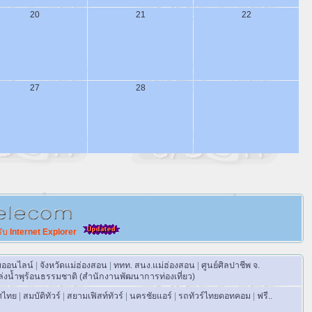
20
21
22
27
28
รับ
Internet Explorer
บบออนไลน์
|
จังหวัดแม่ฮ่องสอน
|
ททท. สนง.แม่ฮ่องสอน
|
ศูนย์ศิลปาชีพ จ.
่งน้ำพุร้อนธรรมชาติ (สำนักงานพัฒนาการท่องเที่ยว)
ศไทย
|
สมบัติทัวร์
|
สยามเฟิสท์ทัวร์
|
นครชัยแอร์
|
รถทัวร์ไทยดอทคอม
|
ฟรี..