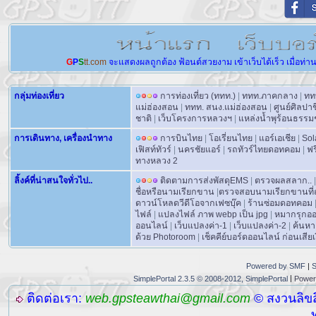
G
P
S
tt.com
จะแสดงผลถูกต้อง
ฟ้อนต์สวยงาม
เข้าเว็บได้เร็ว
เมื่อท่า
กลุ่มท่องเที่ยว
การท่องเที่ยว (ททท.)
|
ททท.ภาคกลาง
|
ทท
แม่ฮ่องสอน
|
ททท. สนง.แม่ฮ่องสอน
|
ศูนย์ศิลปา
ชาติ
|
เว็บโครงการหลวงฯ
|
แหล่งน้ำพุร้อนธรรม
การเดินทาง, เครื่องนำทาง
การบินไทย
|
โอเรี่ยนไทย
|
แอร์เอเชีย
|
Sol
เฟิสท์ทัวร์
|
นครชัยแอร์
|
รถทัวร์ไทยดอทคอม
|
ฟร
ทางหลวง 2
ลิ้งค์ที่น่าสนใจทั่วไป..
ติดตามการส่งพัสดุEMS
|
ตรวจผลสลาก..
|
ชื่อหรือนามเรียกขาน
|
ตรวจสอบนามเรียกขานที่ถ
ดาวน์โหลดวีดีโอจากเฟซบุ๊ค
|
ร้านซ่อมดอทคอม
ไฟล์
|
แปลงไฟล์ ภาพ webp เป็น jpg
|
หมากรุกอ
ออนไลน์
|
เว็บแปลงค่า-1
|
เว็บแปลงค่า-2
|
ค้นหา
ด้วย Photoroom
|
เช็คคีย์บอร์ดออนไลน์ ก่อนเสียเง
Powered by SMF
|
S
|
SimplePortal 2.3.5 © 2008-2012, SimplePortal
Power
ติดต่อเรา:
web.gpsteawthai@gmail.com
© สงวนลิขส