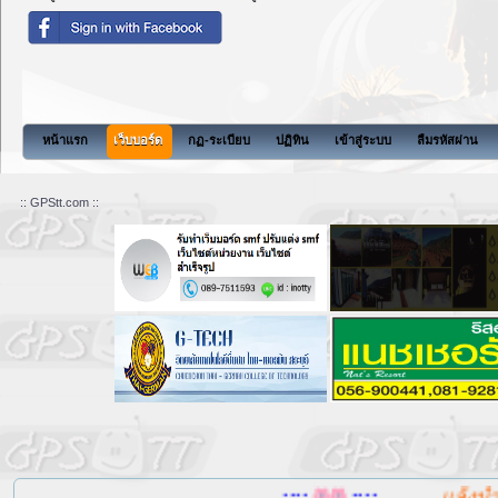
หน้าแรก
เว็บบอร์ด
กฏ-ระเบียบ
ปฏิทิน
เข้าสู่ระบบ
ลืมรหัสผ่าน
:: GPStt.com ::
....::::
::::....
แล้งน้ำ, น