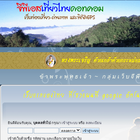
ข้ า พ ร ะ พุ ท ธ เ จ้ า
~
ก ลุ่ ม เ ว็ บ จี
ยินดีต้อนรับคุณ,
บุคคลทั่วไป
กรุณา
เข้าสู่ระบบ
หรือ
ลงทะเบียน
เข้าสู่เว็บด้วยชื่อ รหัสผ่าน และเลือกเวลาอยู่ในเว็บ