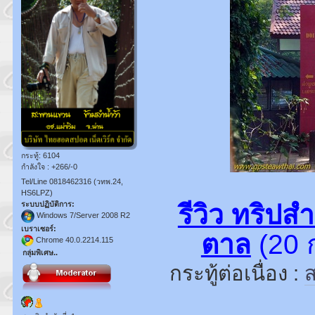
กระทู้: 6104
กำลังใจ : +266/-0
Tel/Line 0818462316 (วทพ.24,
HS6LPZ)
รีวิว ทริป
ระบบปฏิบัติการ:
Windows 7/Server 2008 R2
เบราเซอร์:
ตาล
(20 
Chrome 40.0.2214.115
กลุ่มพิเศษ..
กระทู้ต่อเนื่อง :
ส