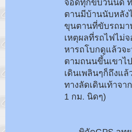
จอดทุกขบวนนี่ดิ 
ตานมีบ้านนับหลังไ
ขุนตานที่ขับรถมาห
เหตุผลที่รถไฟไม่จ
หารถโบกดูแล้วจะหา
ตามถนนขึ้นเขาไปท
เดินเพลินๆก็ถึงแล
ทางลัดเดินเท้าจ
1 กม. นิดๆ)
พิกัดGPS อุท