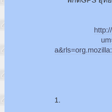
http:
um=
a&rls=org.mozill
1.