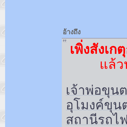
อ้างถึง
เพิ่งสังเก
แล้ว
เจ้าพ่อขุน
อุโมงค์ขุน
สถานีรถไ