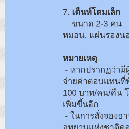
7.
เต็นท์โดมเล็ก
ขนาด 2-3 คน ร
หมอน, แผ่นรองน
หมายเหตุ
- หากปรากฏว่ามีผ
จ่ายค่าตอบแทนที่
100 บาท/คน/คืน โด
เพิ่มขึ้นอีก
- ในการสั่งจองอาห
อุทยานแห่งชาติด