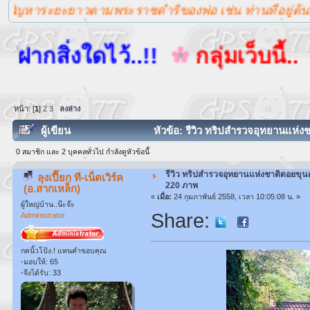
ตามพระราชดำริของพ่อ เช่น ท่านที่อยู่ต้นน้ำตามภูเขาที่ลาด
ดไว้..!!
กลุ่มเว็บนี้.. ดำรงไ
หน้า: [
1
]
2
3
ลงล่าง
ผู้เขียน
หัวข้อ: รีวิว ทริปสำรวจอุทยานแห่ง
0 สมาชิก และ 2 บุคคลทั่วไป กำลังดูหัวข้อนี้
รีวิว ทริปสำรวจอุทยานแห่งชาติดอยขุน
ลุงเปี๊ยก ที-เน็ตเวิร์ค
220 ภาพ
(อ.สากเหล็ก)
«
เมื่อ:
24 กุมภาพันธ์ 2558, เวลา 10:05:08 น. »
ผู้ใหญ่บ้าน..น๊ะจ๊ะ
Share:
Administrator
กดนิ้วโป้ง.! แทนคำขอบคุณ
-มอบให้: 65
-จึงได้รับ: 33