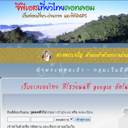
ข้ า พ ร ะ พุ ท ธ เ จ้ า
~
ก ลุ่ ม เ ว็ บ จี
ยินดีต้อนรับคุณ,
บุคคลทั่วไป
กรุณา
เข้าสู่ระบบ
หรือ
ลงทะเบียน
เข้าสู่เว็บด้วยชื่อ รหัสผ่าน และเลือกเวลาอยู่ในเว็บ