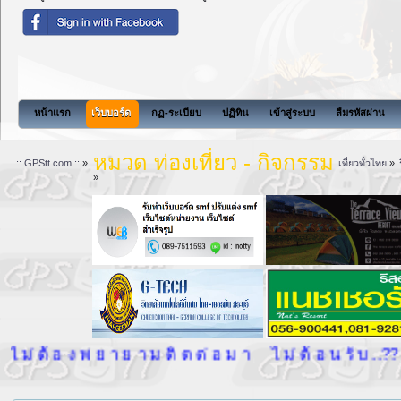
ส
หน้าแรก
เว็บบอร์ด
กฏ-ระเบียบ
ปฏิทิน
เข้าสู่ระบบ
ลืมรหัสผ่าน
หมวด ท่องเที่ยว - กิจกรรม
:: GPStt.com ::
»
เที่ยวทั่วไทย
»
»
ด ต่ อ ม า ไ ม่ ต้ อ น รั บ ..??