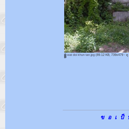
wat doi khun tan.jpg
(89.12 KB, 739x479 - ดู 
ข อ เ ป็ 