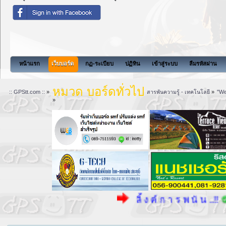
สังคมแห่งการแบ่งปันนี้จะไม่มีสิ่งที
หน้าแรก
เว็บบอร์ด
กฏ-ระเบียบ
ปฏิทิน
เข้าสู่ระบบ
ลืมรหัสผ่าน
หมวด บอร์ดทั่วไป
:: GPStt.com ::
»
สารพันความรู้ - เทคโนโลยี
»
"We
»
ลิ้ ง ค์ ก า ร พ นั น ..!!