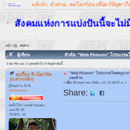
...
แล้งน้ำ, น้ำท่วม, ลดโลกร้อน เพื่อแก้ปัญหาในระยะยา
สังคมแห่งการแบ่งปันนี้จะไม่มีสิ่ง
หน้า: [
1
]
ลงล่าง
ผู้เขียน
หัวข้อ: "Web Pictures" โปรแกรมโหล
0 สมาชิก และ 2 บุคคลทั่วไป กำลังดูหัวข้อนี้
"Web Pictures" โปรแกรมโหลดรูป เก่า 
ลุงเปี๊ยก ที-เน็ตเวิร์ค
มองข้าม
(อ.สากเหล็ก)
«
เมื่อ:
09 พฤษภาคม 2568, เวลา 11:36:07 น. »
ผู้ใหญ่บ้าน..น๊ะจ๊ะ
Share:
Administrator
กดนิ้วโป้ง.! แทนคำขอบคุณ
-มอบให้: 65
-จึงได้รับ: 33