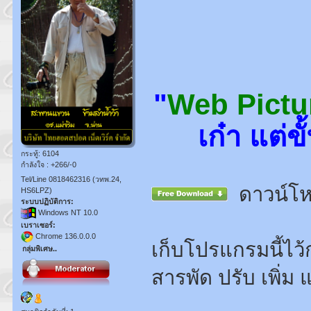
"
Web Pictu
เก๋า แต่
กระทู้: 6104
กำลังใจ : +266/-0
Tel/Line 0818462316 (วทพ.24,
ดาวน์โห
HS6LPZ)
ระบบปฏิบัติการ:
Windows NT 10.0
เบราเซอร์:
Chrome 136.0.0.0
เก็บโปรแกรมนี้ไว้
กลุ่มพิเศษ..
สารพัด ปรับ เพิ่ม