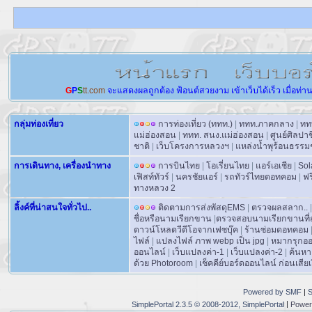
G
P
S
tt.com
จะแสดงผลถูกต้อง
ฟ้อนต์สวยงาม
เข้าเว็บได้เร็ว
เมื่อท่า
กลุ่มท่องเที่ยว
การท่องเที่ยว (ททท.)
|
ททท.ภาคกลาง
|
ทท
แม่ฮ่องสอน
|
ททท. สนง.แม่ฮ่องสอน
|
ศูนย์ศิลปา
ชาติ
|
เว็บโครงการหลวงฯ
|
แหล่งน้ำพุร้อนธรรม
การเดินทาง, เครื่องนำทาง
การบินไทย
|
โอเรี่ยนไทย
|
แอร์เอเชีย
|
Sol
เฟิสท์ทัวร์
|
นครชัยแอร์
|
รถทัวร์ไทยดอทคอม
|
ฟร
ทางหลวง 2
ลิ้งค์ที่น่าสนใจทั่วไป..
ติดตามการส่งพัสดุEMS
|
ตรวจผลสลาก..
|
ชื่อหรือนามเรียกขาน
|
ตรวจสอบนามเรียกขานที่ถ
ดาวน์โหลดวีดีโอจากเฟซบุ๊ค
|
ร้านซ่อมดอทคอม
ไฟล์
|
แปลงไฟล์ ภาพ webp เป็น jpg
|
หมากรุกอ
ออนไลน์
|
เว็บแปลงค่า-1
|
เว็บแปลงค่า-2
|
ค้นหา
ด้วย Photoroom
|
เช็คคีย์บอร์ดออนไลน์ ก่อนเสียเง
Powered by SMF
|
S
|
SimplePortal 2.3.5 © 2008-2012, SimplePortal
Power