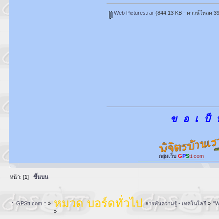
Web Pictures.rar
(844.13 KB - ดาวน์โหลด 397
ข อ เ ป็ 
กลุ่มเว็บ
G
P
S
tt.com
หน้า: [
1
]
ขึ้นบน
หมวด บอร์ดทั่วไป
:: GPStt.com ::
»
สารพันความรู้ - เทคโนโลยี
»
"W
»