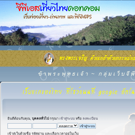
ข้ า พ ร ะ พุ ท ธ เ จ้ า
~
ก ลุ่ ม เ ว็ บ จี
ยินดีต้อนรับคุณ,
บุคคลทั่วไป
กรุณา
เข้าสู่ระบบ
หรือ
ลงทะเบียน
เข้าสู่เว็บด้วยชื่อ รหัสผ่าน และเลือกเวลาอยู่ในเว็บ