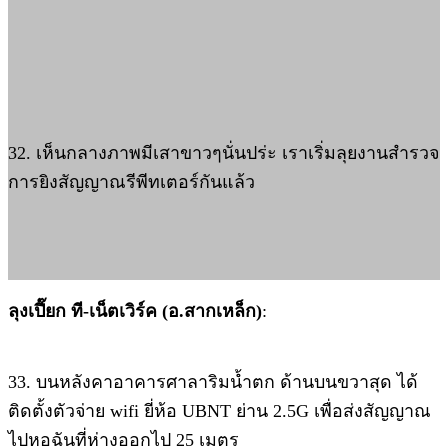
32. เห็นกลางภาพมีเสาขาวๆนั่นปร่ะ เราเริ่มลุยงานสำรวจ
การยิงสัญญาณรีพีทเตอร์กันแล้ว
ลุงเปี๊ยก ที-เน็ตเวิร์ค (อ.สากเหล็ก)
:
33. บนหลังคาอาคารศาลาริมน้ำตก ด้านบนขวาสุด ได้
ติดตั้งตัวจ่าย wifi ยี่ห้อ UBNT ย่าน 2.5G เพื่อส่งสัญญาณ
ไปหอฉันที่ห่างออกไป 25 เมตร