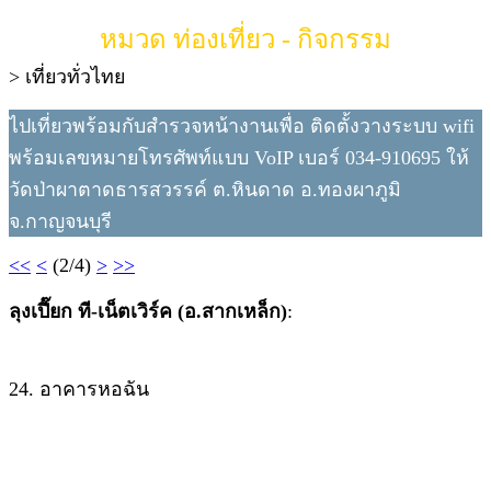
หมวด ท่องเที่ยว - กิจกรรม
> เที่ยวทั่วไทย
ไปเที่ยวพร้อมกับสำรวจหน้างานเพื่อ ติดตั้งวางระบบ wifi
พร้อมเลขหมายโทรศัพท์แบบ VoIP เบอร์ 034-910695 ให้
วัดป่าผาตาดธารสวรรค์ ต.หินดาด อ.ทองผาภูมิ
จ.กาญจนบุรี
<<
<
(2/4)
>
>>
ลุงเปี๊ยก ที-เน็ตเวิร์ค (อ.สากเหล็ก)
:
24. อาคารหอฉัน