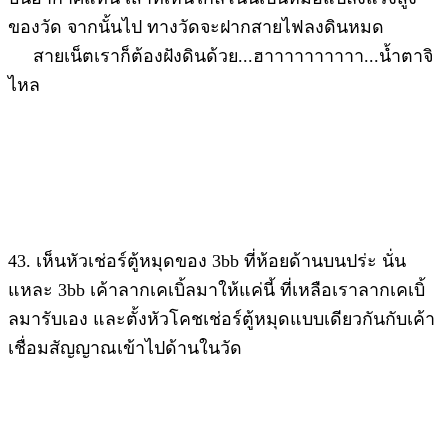
ของวัด จากนั้นไป ทางวัดจะฝากสายไฟลงดินหมด
สายเน็ตเราก็ต้องฝังดินด้วย...ฮาาาาาาาาาา...น้ำตาจิ
ไหล
43. เห็นหัวเช่อร์ตู้หมุดของ 3bb ที่ห้อยด้านบนปร่ะ นั่น
แหละ 3bb เค้าลากเคเบิ้ลมาให้แค่นี้ ที่เหลือเราลากเคเบิ้
ลมารับเอง และตั้งหัวโคชเช่อร์ตู้หมุดแบบเดียวกันกับเค้า
เชื่อมสัญญาณเข้าไปด้านในวัด