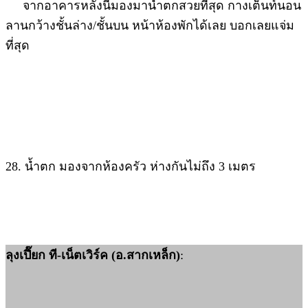
จากอาคารหลังนี้มองมาน้ำตกสวยที่สุด กางเต็นท์นอน
ลานกว้างชั้นล่าง/ชั้นบน หน้าห้องพักได้เลย บอกเลยแจ่ม
ที่สุด
28. น้ำตก มองจากห้องครัว ห่างกันไม่ถึง 3 เมตร
ลุงเปี๊ยก ที-เน็ตเวิร์ค (อ.สากเหล็ก)
: