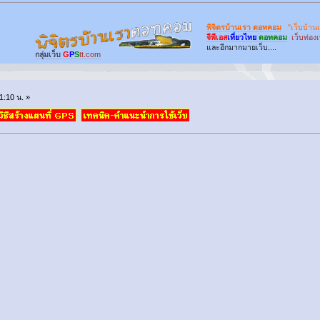
พิจิตรบ้านเรา ดอทคอม
"เว็บบ้าน
จีพีเอส
เที่ยวไทย
ดอทคอม
เว็บท่อง
และอีกมากมายเว็บ....
กลุ่มเว็บ
G
P
S
tt.com
1:10 น. »