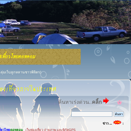
กลุ่มเว็บลูกหลานชาวพิจิตร)
ค้นหาเร่งด่วน..
คลิ้ก
ข่าว ...
:
ที่ยวไทย
ดอทคอม
เว็บท่องเที่ยว-ถ่ายภาพ และพิกัดGPS