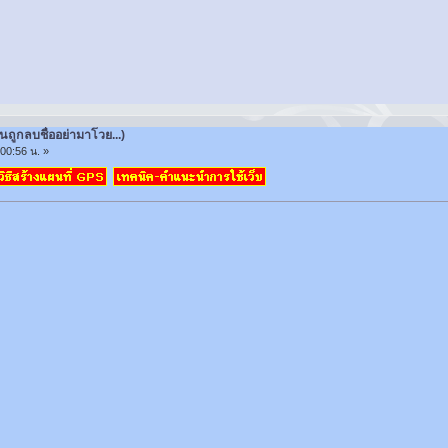
านถูกลบชื่ออย่ามาโวย...)
00:56 น. »