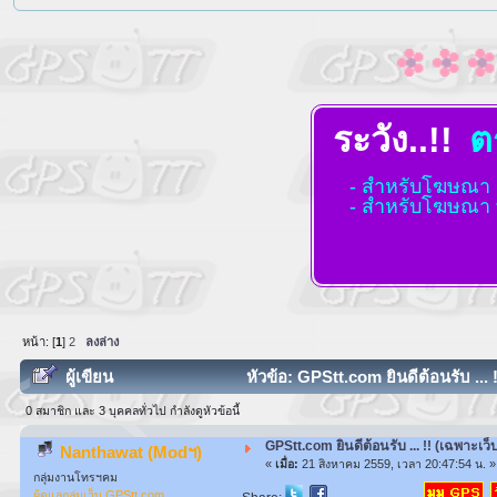
สังคมแ
ระวัง..!!
ต
- สำหรับโฆษณา เก
- สำหรับโฆษณา ท
หน้า: [
1
]
2
ลงล่าง
ผู้เขียน
หัวข้อ: GPStt.com ยินดีต้อนรับ ... !!
0 สมาชิก และ 3 บุคคลทั่วไป กำลังดูหัวข้อนี้
GPStt.com ยินดีต้อนรับ ... !! (เฉพาะเว็บน
Nanthawat (Modฯ)
«
เมื่อ:
21 สิงหาคม 2559, เวลา 20:47:54 น. »
กลุ่มงานโทรฯคม
ผู้ดูแลกลุ่มเว็บ GPStt.com