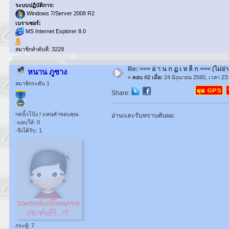
ระบบปฏิบัติการ:
Windows 7/Server 2008 R2
เบราเซอร์:
MS Internet Explorer 8.0
สมาชิกลำดับที่: 3229
Re: >>> อ่ า น ก ฏ เ ห ล็ ก <<< (ไม่อ่
หนาน ภูซาง
«
ตอบ #2 เมื่อ:
24 มิถุนายน 2560, เวลา 23:
สมาชิกระดับ 1
Share:
กดนิ้วโป้ง.! แทนคำขอบคุณ
อ่านและรับทราบคับผม
-มอบให้: 0
-จึงได้รับ: 1
กระทู้: 7