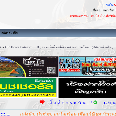
(กลุ่มเว็บ
ชี้แจง... หน้าเว็บไ
สังคมแห่งการแบ่งปันนี้จะไม่มีสิ่งที่เพื่อนๆต้องการ เม
สมัครสมาชิก
ด้
»
GPStt.com ยินดีต้อนรับ ... !! (เฉพาะเว็บนี้เท่านั้นที่ท่านต้องอ่านข้อนี้และปฏิบัติตามเงื่อนไข..)
ลิ้ ง ค์ ก า ร พ นั น ..!!
แ บ น เ น อ ร์ ก า ร พ นั
งน้ำ, น้ำท่วม, ลดโลกร้อน เพื่อแก้ปัญหาในระยะยาวในเรื่อง