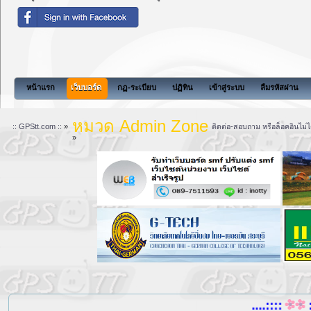
หน้าแรก
เว็บบอร์ด
กฏ-ระเบียบ
ปฏิทิน
เข้าสู่ระบบ
ลืมรหัสผ่าน
หมวด Admin Zone
:: GPStt.com ::
»
ติดต่อ-สอบถาม หรือล็อคอินไม่ไ
»
....::::
::::....
แล้