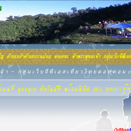
จ้ า
~
ก ลุ่ ม เ ว็ บ จี พี เ อ ส เ ที่ ย ว ไ ท ย ด อ ท ค อ ม
(
เว็บจีพีเอส
เ