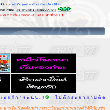
G
P
S
tt.com
กลุ่มเว็บลูกหลานชาว อ.สากเหล็ก จ.พิจิตร)
ม่ค่อยอัพเดท
เพราะงานหลักของแอดมินมากมาย
ื่อเพื่อนมาแวะเยี่ยมแล้วไม่ฝากสิ่งใดไว้..!!
 น ..!!
ไ ม่ ต้ อ ง พ ย า ย า ม ติ ด ต่ อ ม า ไ ม่ ต้ อ
ดังกล่าว ทางเว็บขอร่วมรณรงค์ให้พี่น้องช่วยกันปลูกป่าทั่ว