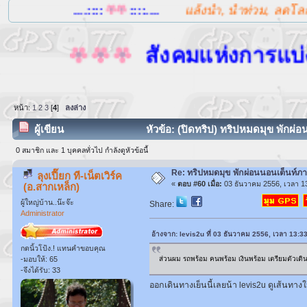
....::::
::::....
แล้งน้ำ, น้ำท่วม, ลดโลกร้อน เพ
สังคมแห่งการแบ่งปันนี้
หน้า:
1
2
3
[
4
]
ลงล่าง
ผู้เขียน
หัวข้อ: (ปิดทริป) ทริปหมดมุข พักผ่อ
0 สมาชิก และ 1 บุคคลทั่วไป กำลังดูหัวข้อนี้
Re: ทริปหมดมุข พักผ่อนนอนเต็นท์ภา
ลุงเปี๊ยก ที-เน็ตเวิร์ค
«
ตอบ #60 เมื่อ:
03 ธันวาคม 2556, เวลา 13
(อ.สากเหล็ก)
ผู้ใหญ่บ้าน..น๊ะจ๊ะ
Share:
Administrator
อ้างจาก: levis2u ที่ 03 ธันวาคม 2556, เวลา 13:3
กดนิ้วโป้ง.! แทนคำขอบคุณ
-มอบให้: 65
ส่วนผม รถพร้อม คนพร้อม เงินพร้อม เตรียมตัวเดิ
-จึงได้รับ: 33
ออกเดินทางเย็นนี้เลยน้า levis2u ดูเส้นทางใ