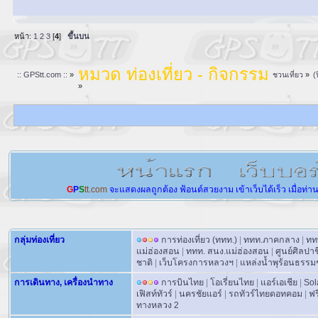
หน้า:
1
2
3
[
4
]
ขึ้นบน
หมวด ท่องเที่ยว - กิจกรรม
:: GPStt.com ::
»
ชวนเที่ยว
»
(
»
G
P
S
tt.com
จะแสดงผลถูกต้อง
ฟ้อนต์สวยงาม
เข้าเว็บได้เร็ว
เมื่อท่า
กลุ่มท่องเที่ยว
การท่องเที่ยว (ททท.)
|
ททท.ภาคกลาง
|
ทท
แม่ฮ่องสอน
|
ททท. สนง.แม่ฮ่องสอน
|
ศูนย์ศิลปา
ชาติ
|
เว็บโครงการหลวงฯ
|
แหล่งน้ำพุร้อนธรรม
การเดินทาง, เครื่องนำทาง
การบินไทย
|
โอเรี่ยนไทย
|
แอร์เอเชีย
|
Sol
เฟิสท์ทัวร์
|
นครชัยแอร์
|
รถทัวร์ไทยดอทคอม
|
ฟร
ทางหลวง 2