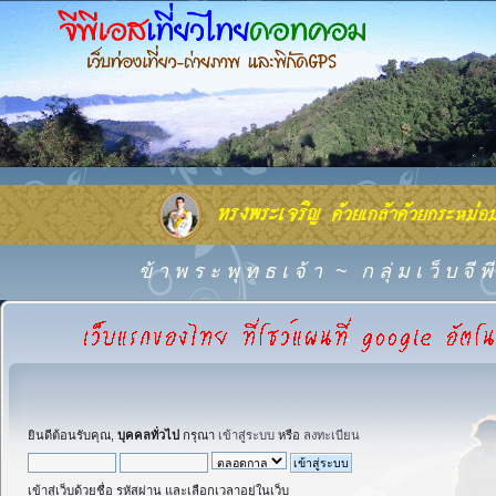
ข้ า พ ร ะ พุ ท ธ เ จ้ า
~
ก ลุ่ ม เ ว็ บ จี
ยินดีต้อนรับคุณ,
บุคคลทั่วไป
กรุณา
เข้าสู่ระบบ
หรือ
ลงทะเบียน
เข้าสู่เว็บด้วยชื่อ รหัสผ่าน และเลือกเวลาอยู่ในเว็บ