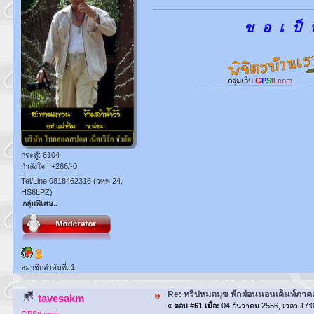
ข อ เ ป็ 
กลุ่มเว็บ
G
P
S
tt.com
กระทู้: 6104
กำลังใจ : +266/-0
Tel/Line 0818462316 (วทพ.24,
HS6LPZ)
กลุ่มพิเศษ..
สมาชิกลำดับที่: 1
Re: ทริปหมดมุข พักผ่อนนอนเต็นท์ภาคเ
tavesakm
«
ตอบ #61 เมื่อ:
04 ธันวาคม 2556, เวลา 17:0
GPStt.com