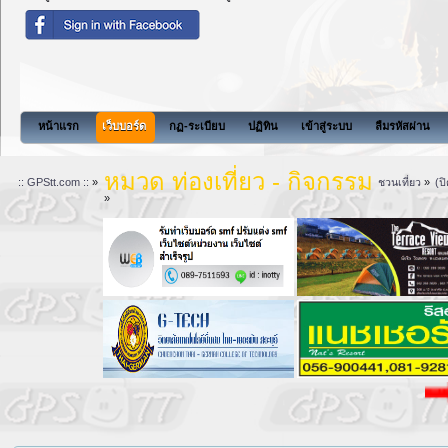
สังคมแห่งการแบ่งป
หน้าแรก
เว็บบอร์ด
กฏ-ระเบียบ
ปฏิทิน
เข้าสู่ระบบ
ลืมรหัสผ่าน
หมวด ท่องเที่ยว - กิจกรรม
:: GPStt.com ::
»
ชวนเที่ยว
»
(ป
»
ลิ้ ง ค์ ก า 