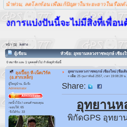
โลกร้อน เพื่อแก้ปัญหาในระยะยาวในเรื่องดังกล่าว ทางเว็บข
ปันนี้จะไม่มีสิ่งที่เพื่อนต้องการ
หน้า: [
1
]
ลงล่าง
ผู้เขียน
หัวข้อ: อุทยานหลวงราชพฤกษ์ เชียงให
0 สมาชิก และ 1 บุคคลทั่วไป กำลังดูหัวข้อนี้
อุทยานหลวงราชพฤกษ์ เชียงใหม่ (ชื่อ
ลุงเปี๊ยก ที-เน็ตเวิร์ค
«
เมื่อ:
25 กุมภาพันธ์ 2557, เวลา 19:08:28 น.
(อ.สากเหล็ก)
Share:
ผู้ใหญ่บ้าน..น๊ะจ๊ะ
Administrator
อุทยานหล
กดนิ้วโป้ง.! แทนคำขอบคุณ
-มอบให้: 65
-จึงได้รับ: 33
พิกัดGPS อุทยา