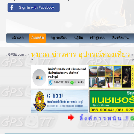
สังคมแห่งการแบ่งปันนี้จะไม่มีสิ่งที่เพื่อนๆต้องการ เมื่อเพื่อนมาแ
หน้าแรก
เว็บบอร์ด
กฏ-ระเบียบ
ปฏิทิน
เข้าสู่ระบบ
ลืมรหัสผ่าน
หมวด ข่าวสาร อุปกรณ์ท่องเที่ยว
:: GPStt.com ::
»
แ
»
อ
ลิ้ ง ค์ ก า ร พ นั น ..!!