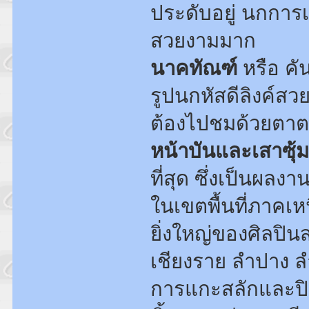
ประดับอยู่ นกการ
สวยงามมาก
นาคทัณฑ์
หรือ คัน
รูปนกหัสดีลิงค์ส
ต้องไปชมด้วยตา
หน้าบันและเสาซุ้
ที่สุด ซึ่งเป็นผลง
ในเขตพื้นที่ภาคเห
ยิ่งใหญ่ของศิลปิน
เชียงราย ลำปาง ล
การแกะสลักและปิดท