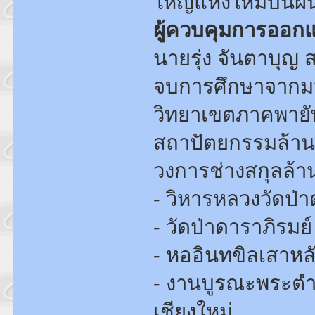
ใหญ่แห่งใหม่บนผื
ผู้ควบคุมการออก
นายรุ่ง จันตาบุญ 
จบการศึกษาจากม
วิทยาเขตภาคพายั
สถาปัตยกรรมล้าน
วงการช่างสกุลล้
- วิหารหลวงวัดป่
- วัดป่าดาราภิรมย์
- หออินทขิลเสาหลั
- งานบูรณะพระตำห
เชียงใหม่