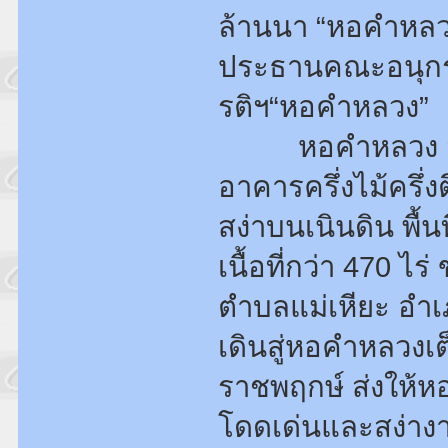
ล้านนา “หอคำหลวง
ประธานคณะอนุกร
รติฯ“หอคำหลวง”
หอคำหลวง สถาปั
อาคารครึ่งไม้ครึ่ง
สง่าบนเนินดิน พื
เนื้อที่กว่า 470 ไ
ตำบลแม่เหียะ อำเภ
เดินสู่หอคำหลวงเ
ราชพฤกษ์ ส่งให้หอ
โดดเด่นและสง่างา