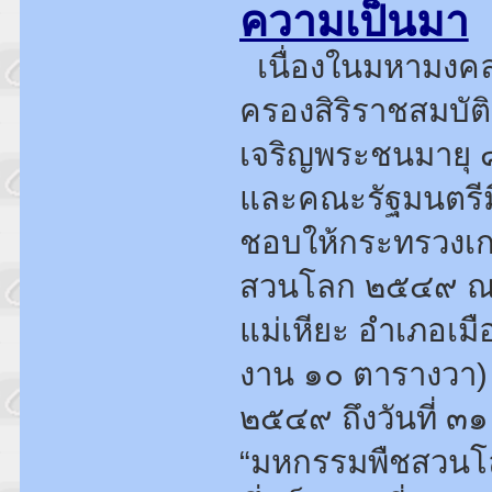
ความเป็นมา
เนื่องในมหามงคลส
ครองสิริราชสมบั
เจริญพระชนมายุ 
และคณะรัฐมนตรีมีม
ชอบให้กระทรวงเ
สวนโลก ๒๕๔๙ ณ ศ
แม่เหียะ อำเภอเมือ
งาน ๑๐ ตารางวา) 
๒๕๔๙ ถึงวันที่ ๓
“มหกรรมพืชสวนโล