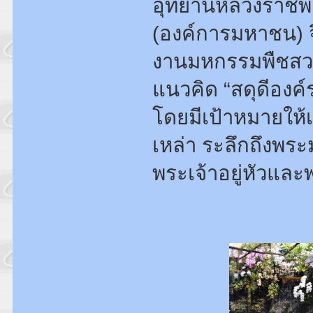
อุทยานหลวงราชพฤก
(องค์การมหาชน) จึ
งานมหกรรมพืชสวน
แนวคิด “สดุดีองค์
โดยมีเป้าหมายให้
เหล่า ระลึกถึงพ
พระเจ้าอยู่หัวแล