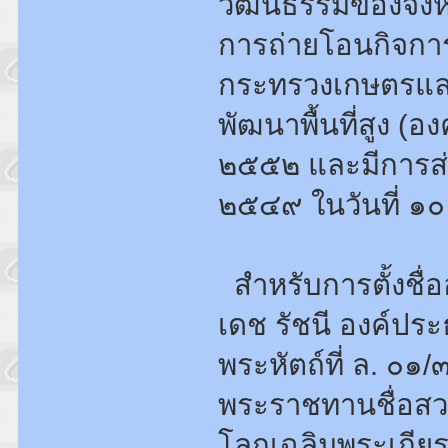
วัฒนธรรมของจังห
การถ่ายโอนกิจกา
กระทรวงเกษตรแล
พัฒนาพื้นที่สูง (อ
๒๕๕๒ และมีการส่
๒๕๔๙ ในวันที่ ๑
สำหรับการตั้งชื่
เดช รัชนี องค์ปร
พระหัตถ์ที่ ล. ๐
พระราชทานชื่อสว
โลกเฉลิมพระเกียร