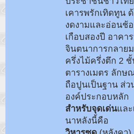
ประชาชนชาวไทย แ
เคารพรักเทิดทูน 
งดงามและอ่อนช้อย
เกือบสองปี อาคารห
จินตนาการกลายมา
ครึ่งไม้ครึ่งตึก 2 
ตารางเมตร ลักษณะ
ถือปูนเป็นฐาน ส่วน
องค์ประกอบหลัก
สำหรับจุดเด่น
และ
นาหลังนี้คือ
วิหารซด
(หลังคา)