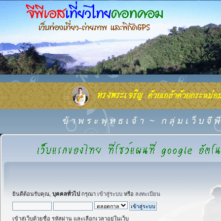
ข้ า พ ร ะ พุ ท ธ เ จ้ า
~
ก ลุ่ ม เ ว็ บ จี
ยินดีต้อนรับคุณ,
บุคคลทั่วไป
กรุณา
เข้าสู่ระบบ
หรือ
ลงทะเบียน
เข้าสู่เว็บด้วยชื่อ รหัสผ่าน และเลือกเวลาอยู่ในเว็บ