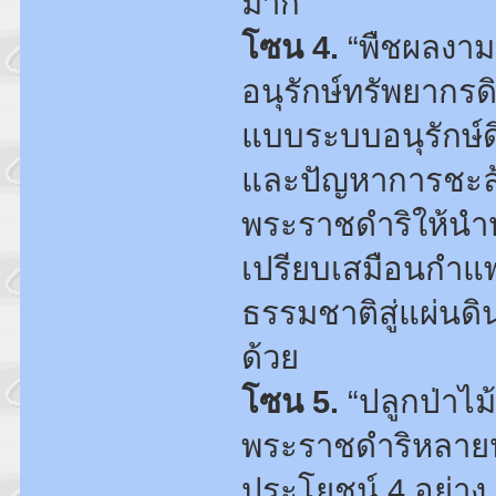
มาก
โซน 4.
“พืชผลงามด
อนุรักษ์ทรัพยากร
แบบระบบอนุรักษ์ดิ
และปัญหาการชะล้
พระราชดำริให้นำ
เปรียบเสมือนกำแพง
ธรรมชาติสู่แผ่นดิ
ด้วย
โซน 5.
“ปลูกป่าไม
พระราชดำริหลายปร
ประโยชน์ 4 อย่าง 