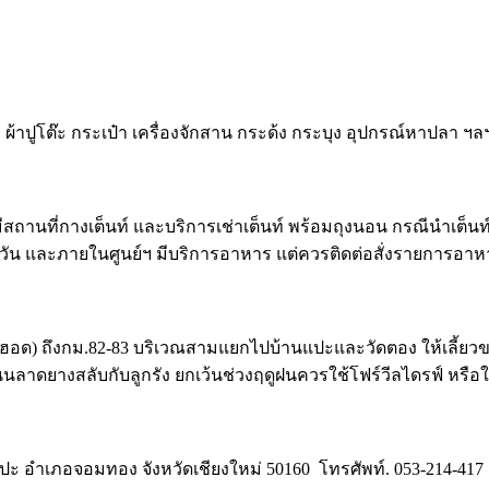
 ผ้าปูโต๊ะ กระเป๋า เครื่องจักสาน กระด้ง กระบุง อุปกรณ์หาปลา ฯล
ีสถานที่กางเต็นท์ และบริการเช่าเต็นท์ พร้อมถุงนอน กรณีนำเต็นท์
7 วัน และภายในศูนย์ฯ มีบริการอาหาร แต่ควรติดต่อสั่งรายการอาหาร
 ฮอด) ถึงกม.82-83 บริเวณสามแยกไปบ้านแปะและวัดตอง ให้เลี้ยว
นนลาดยางสลับกับลูกรัง ยกเว้นช่วงฤดูฝนควรใช้โฟร์วีลไดรฟ์ หรือใ
 อำเภอจอมทอง จังหวัดเชียงใหม่ 50160 โทรศัพท์. 053-214-417 