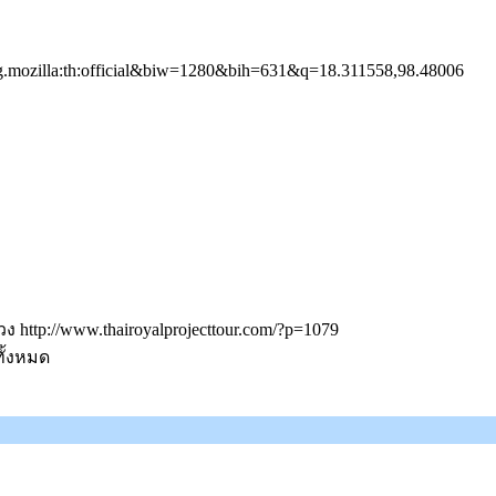
rg.mozilla:th:official&biw=1280&bih=631&q=18.311558,98.48006
 http://www.thairoyalprojecttour.com/?p=1079
ทั้งหมด