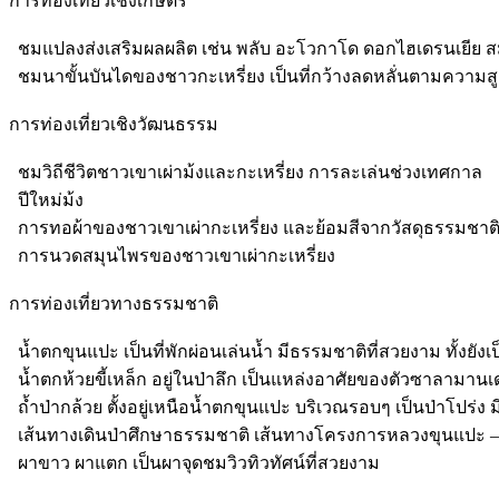
การท่องเที่ยวเชิงเกษตร
ชมแปลงส่งเสริมผลผลิต เช่น พลับ อะโวกาโด ดอกไฮเดรนเยีย ส
ชมนาขั้นบันไดของชาวกะเหรี่ยง เป็นที่กว้างลดหลั่นตามความสู
การท่องเที่ยวเชิงวัฒนธรรม
ชมวิถีชีวิตชาวเขาเผ่าม้งและกะเหรี่ยง การละเล่นช่วงเทศกาล
ปีใหม่ม้ง
การทอผ้าของชาวเขาเผ่ากะเหรี่ยง และย้อมสีจากวัสดุธรรมชาต
การนวดสมุนไพรของชาวเขาเผ่ากะเหรี่ยง
การท่องเที่ยวทางธรรมชาติ
น้ำตกขุนแปะ เป็นที่พักผ่อนเล่นน้ำ มีธรรมชาติที่สวยงาม ทั้งยั
น้ำตกห้วยขี้เหล็ก อยู่ในป่าลึก เป็นแหล่งอาศัยของตัวซาลามาน
ถ้ำป่ากล้วย ตั้งอยู่เหนือน้ำตกขุนแปะ บริเวณรอบๆ เป็นป่าโปร่ง 
เส้นทางเดินป่าศึกษาธรรมชาติ เส้นทางโครงการหลวงขุนแปะ –
ผาขาว ผาแตก เป็นผาจุดชมวิวทิวทัศน์ที่สวยงาม