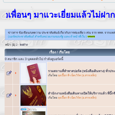
นๆ มาแวะเยี่ยมแล้วไม่ฝากสิ่งใดไว้.
ข่าวสาร ข้อเขียน/บทความ ประชาสัมพันธ์เกี่ยวกับการท่องเที่ยว เช่น จาก ททท. จากแหล่
(
บอร์ดประชาสัมพันธ์ สำหรับหน่วยงานของรัฐ และเจ้าหน้าที่เว็บ
)
หน้า: [
1
]
2
ลงล่าง
เรื่อง
/
เริ่มโดย
0 สมาชิก และ 3 บุคคลทั่วไป กำลังดูบอร์ดนี้
รวมสถานที่ทำพาสปอร์ต (หนังสือเดินทาง) ทั่วประ
เริ่มโดย
ลุงเปี๊ยก ที-เน็ตเวิร์ค (อ.สากเหล็ก)
สำนักงานหนังสือเดินทางเปิดให้บริการแล้ว ที่บิ๊ก
เริ่มโดย
ลุงเปี๊ยก ที-เน็ตเวิร์ค (อ.สากเหล็ก)