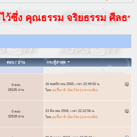
่ง คุณธรรม จริยธรรม ศีลธรรม จรร
ตอบ
/
อ่าน
กระทู้ล่าสุด
16 พฤศจิกายน 2565, เวลา 22:49:50 น.
0 ตอบ
28105 อ่าน
โดย
ลุงเปี๊ยก ที-เน็ตเวิร์ค (อ.สากเหล็ก)
23 มีนาคม 2559, เวลา 22:22:56 น.
0 ตอบ
32528 อ่าน
โดย
ลุงเปี๊ยก ที-เน็ตเวิร์ค (อ.สากเหล็ก)