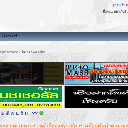
(กลุ่มเว็บ
ชี้แจง... หน้าเว็บไ
สมัครสมาชิก
่าวสาร/บทความ ในแวดวงท่องเที่ยว
่ ต้ อ น รั บ ..??
าชดำริของพ่อ เช่น ท่านที่อยู่ต้นน้ำตามภูเขาที่ลาดชัน หรื