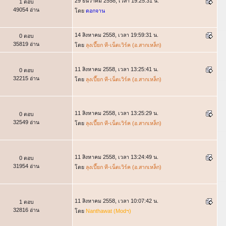
29 ธันวาคม 2558, เวลา 19:25:31 น.
1 ตอบ
49054 อ่าน
โดย
ดอกจาน
14 สิงหาคม 2558, เวลา 19:59:31 น.
0 ตอบ
35819 อ่าน
โดย
ลุงเปี๊ยก ที-เน็ตเวิร์ค (อ.สากเหล็ก)
11 สิงหาคม 2558, เวลา 13:25:41 น.
0 ตอบ
32215 อ่าน
โดย
ลุงเปี๊ยก ที-เน็ตเวิร์ค (อ.สากเหล็ก)
11 สิงหาคม 2558, เวลา 13:25:29 น.
0 ตอบ
32549 อ่าน
โดย
ลุงเปี๊ยก ที-เน็ตเวิร์ค (อ.สากเหล็ก)
11 สิงหาคม 2558, เวลา 13:24:49 น.
0 ตอบ
31954 อ่าน
โดย
ลุงเปี๊ยก ที-เน็ตเวิร์ค (อ.สากเหล็ก)
11 สิงหาคม 2558, เวลา 10:07:42 น.
1 ตอบ
32816 อ่าน
โดย
Nanthawat (Modฯ)