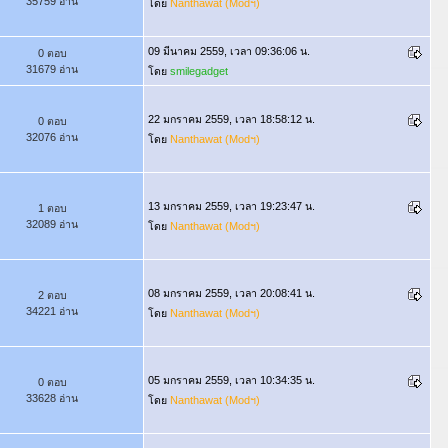
35759 อ่าน
โดย
Nanthawat (Modฯ)
09 มีนาคม 2559, เวลา 09:36:06 น.
0 ตอบ
31679 อ่าน
โดย
smilegadget
22 มกราคม 2559, เวลา 18:58:12 น.
0 ตอบ
32076 อ่าน
โดย
Nanthawat (Modฯ)
13 มกราคม 2559, เวลา 19:23:47 น.
1 ตอบ
32089 อ่าน
โดย
Nanthawat (Modฯ)
08 มกราคม 2559, เวลา 20:08:41 น.
2 ตอบ
34221 อ่าน
โดย
Nanthawat (Modฯ)
05 มกราคม 2559, เวลา 10:34:35 น.
0 ตอบ
33628 อ่าน
โดย
Nanthawat (Modฯ)