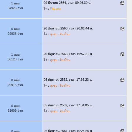
09 มีนาคม 2564, เวลา 09:26:39 น.
1 ตอบ
34926 อ่าน
โดย
Pitsanu
20 มิถุนายน 2563, เวลา 20:01:44 น.
0 ตอบ
29938 อ่าน
โดย
ลุงซุป เชียงใหม่
20 มิถุนายน 2563, เวลา 19:57:31 น.
1 ตอบ
30123 อ่าน
โดย
ลุงซุป เชียงใหม่
05 กันยายน 2562, เวลา 17:36:23 น.
0 ตอบ
29915 อ่าน
โดย
ลุงซุป เชียงใหม่
05 กันยายน 2562, เวลา 17:34:05 น.
0 ตอบ
31609 อ่าน
โดย
ลุงซุป เชียงใหม่
26 มิถุนายน 2561, เวลา 10:24:55 น.
0 ตอบ