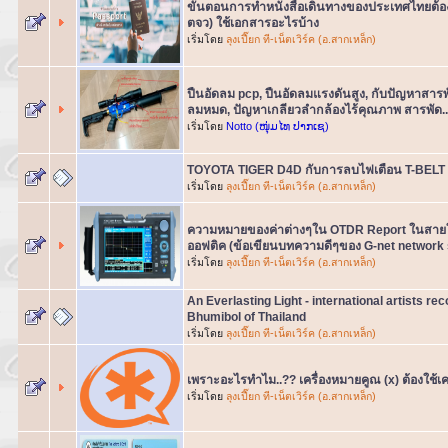
ขั้นตอนการทำหนังสือเดินทางของประเทศไทยต้องท
ตจว) ใช้เอกสารอะไรบ้าง
เริ่มโดย
ลุงเปี๊ยก ที-เน็ตเวิร์ค (อ.สากเหล็ก)
ปืนอัดลม pcp, ปืนอัดลมแรงดันสูง, กับปัญหาสาร
ลมหมด, ปัญหาเกลียวลำกล้องไร้คุณภาพ สารพัด..
เริ่มโดย
Notto (ໜຸ່ມໄທ ປາກເຊ)
TOYOTA TIGER D4D กับการลบไฟเตือน T-BELT
เริ่มโดย
ลุงเปี๊ยก ที-เน็ตเวิร์ค (อ.สากเหล็ก)
ความหมายของค่าต่างๆใน OTDR Report ในสายใ
ออฟติค (ข้อเขียนบทความดีๆของ G-net network so
เริ่มโดย
ลุงเปี๊ยก ที-เน็ตเวิร์ค (อ.สากเหล็ก)
An Everlasting Light - international artists re
Bhumibol of Thailand
เริ่มโดย
ลุงเปี๊ยก ที-เน็ตเวิร์ค (อ.สากเหล็ก)
เพราะอะไรทำไม..?? เครื่องหมายคูณ (x) ต้องใช้เ
เริ่มโดย
ลุงเปี๊ยก ที-เน็ตเวิร์ค (อ.สากเหล็ก)