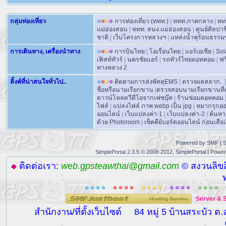
กลุ่มท่องเที่ยว
การท่องเที่ยว (ททท.)
|
ททท.ภาคกลาง
|
ทท
แม่ฮ่องสอน
|
ททท. สนง.แม่ฮ่องสอน
|
ศูนย์ศิลปา
ชาติ
|
เว็บโครงการหลวงฯ
|
แหล่งน้ำพุร้อนธรรม
การเดินทาง, เครื่องนำทาง
การบินไทย
|
โอเรี่ยนไทย
|
แอร์เอเชีย
|
Sol
เฟิสท์ทัวร์
|
นครชัยแอร์
|
รถทัวร์ไทยดอทคอม
|
ฟร
ทางหลวง 2
ลิ้งค์ที่น่าสนใจทั่วไป..
ติดตามการส่งพัสดุEMS
|
ตรวจผลสลาก..
|
ชื่อหรือนามเรียกขาน
|
ตรวจสอบนามเรียกขานที่ถ
ดาวน์โหลดวีดีโอจากเฟซบุ๊ค
|
ร้านซ่อมดอทคอม
ไฟล์
|
แปลงไฟล์ ภาพ webp เป็น jpg
|
หมากรุกอ
ออนไลน์
|
เว็บแปลงค่า-1
|
เว็บแปลงค่า-2
|
ค้นหา
ด้วย Photoroom
|
เช็คคีย์บอร์ดออนไลน์ ก่อนเสียเง
Powered by SMF
|
S
|
SimplePortal 2.3.5 © 2008-2012, SimplePortal
Power
ติดต่อเรา:
web.gpsteawthai@gmail.com
© สงวนลิขส
Server
&
สำนักงาน/ที่ตั้งเว็บไซต์
84 หมู่ 5 บ้านสระบัว ต