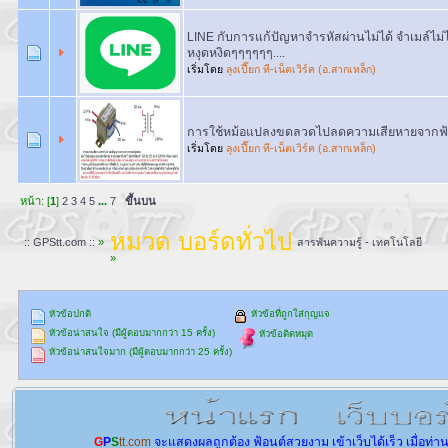
LINE กับการแก้ปัญหาจำรหัสผ่านไม่ได้ จำเมล์ไม่
หงุดหงิดๆๆๆๆๆๆ....
เริ่มโดย
ลุงเปี๊ยก ที-เน็ตเวิร์ค (อ.สากเหล็ก)
การใช้หม้อแปลงขดลวดไปลดความเสียหายจากฟ้าผ
เริ่มโดย
ลุงเปี๊ยก ที-เน็ตเวิร์ค (อ.สากเหล็ก)
หน้า: [
1
]
2
3
4
5
...
7
ขึ้นบน
หมวด บอร์ดทั่วไป
:: GPStt.com ::
»
สารพันความรู้ - เทคโนโลยี
»
หัวข้อปกติ
หัวข้อที่ถูกใส่กุญแจ
หัวข้อน่าสนใจ (มีผู้ตอบมากกว่า 15 ครั้ง)
หัวข้อติดหมุด
หัวข้อน่าสนใจมาก (มีผู้ตอบมากกว่า 25 ครั้ง)
G
P
S
tt.com
จะแสดงผลถูกต้อง
ฟ้อนต์สวยงาม
เข้าเว็บได้เร็ว
เมื่อท่า