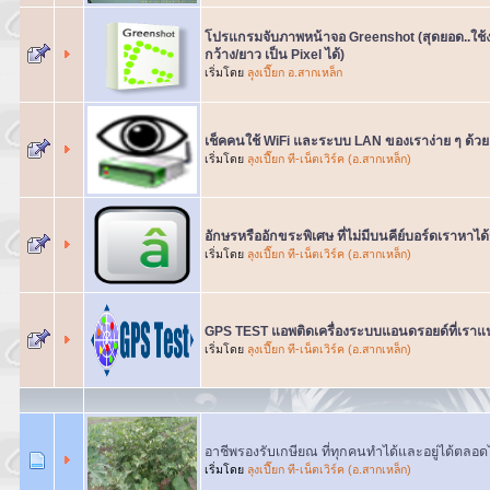
โปรแกรมจับภาพหน้าจอ Greenshot (สุดยอด..ใช้
กว้าง/ยาว เป็น Pixel ได้)
เริ่มโดย
ลฺุงเปี๊ยก อ.สากเหล็ก
เช็คคนใช้ WiFi และระบบ LAN ของเราง่าย ๆ ด้ว
เริ่มโดย
ลุงเปี๊ยก ที-เน็ตเวิร์ค (อ.สากเหล็ก)
อักษรหรืออักขระพิเศษ ที่ไม่มีบนคีย์บอร์ดเราหาได
เริ่มโดย
ลุงเปี๊ยก ที-เน็ตเวิร์ค (อ.สากเหล็ก)
GPS TEST แอพติดเครื่องระบบแอนดรอยด์ที่เราแ
เริ่มโดย
ลุงเปี๊ยก ที-เน็ตเวิร์ค (อ.สากเหล็ก)
อาชีพรองรับเกษียณ ที่ทุกคนทำได้และอยู่ได้ตลอด
เริ่มโดย
ลุงเปี๊ยก ที-เน็ตเวิร์ค (อ.สากเหล็ก)