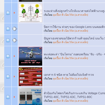
ระยะห่างสิ่งปลูกสร้างใกล้แนวสายส่งไฟฟ้าแรงสู
เริ่มโดย
ลุงเปี๊ยก ที-เน็ตเวิร์ค (อ.สากเหล็ก)
ปิดการใช้งาน ห่วยๆ ของ Google Lens บนคอมพิวเ
เริ่มโดย
ลุงเปี๊ยก ที-เน็ตเวิร์ค (อ.สากเหล็ก)
ปัญหาเฮงซวยของไอ้พวกร้านค้าออนไลน์ บนเว็บ 
เริ่มโดย
ลุงเปี๊ยก ที-เน็ตเวิร์ค (อ.สากเหล็ก)
ทะเล่อทะล่า “บินโดรน” ถอดบทเรียน “จับ - ปรับ - ข
เริ่มโดย
ลุงเปี๊ยก ที-เน็ตเวิร์ค (อ.สากเหล็ก)
เอกสาร 6 ชนิด หาย ไม่ต้องไปแจ้งตำรวจ
เริ่มโดย
ลุงเปี๊ยก ที-เน็ตเวิร์ค (อ.สากเหล็ก)
ตัวป้องกันไฟตก/ไฟเกิน/กระแสเกิน Voltage Current
TVPS1-40C, TVPS1-63C, TVPS1-80C
เริ่มโดย
ลุงเปี๊ยก ที-เน็ตเวิร์ค (อ.สากเหล็ก)