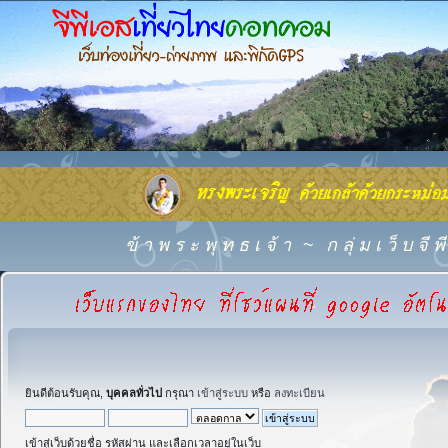
ข้ า พ ร ะ พุ ท ธ เ จ้ า
~
ก ลุ่ ม เ ว็ บ จี
ยินดีต้อนรับคุณ,
บุคคลทั่วไป
กรุณา
เข้าสู่ระบบ
หรือ
ลงทะเบียน
เข้าสู่เว็บด้วยชื่อ รหัสผ่าน และเลือกเวลาอยู่ในเว็บ