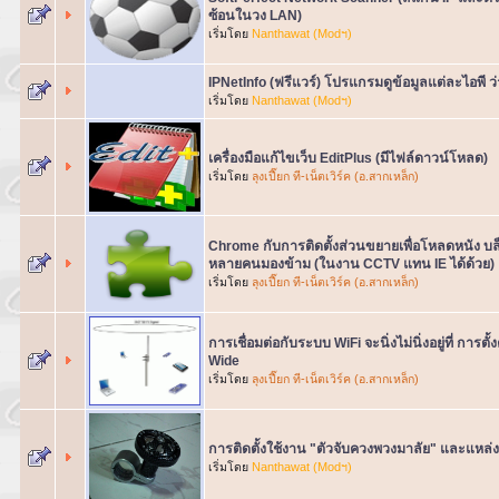
ซ้อนในวง LAN)
เริ่มโดย
Nanthawat (Modฯ)
IPNetInfo (ฟรีแวร์) โปรแกรมดูข้อมูลแต่ละไอพี ว่
เริ่มโดย
Nanthawat (Modฯ)
เครื่องมือแก้ไขเว็บ EditPlus (มีไฟล์ดาวน์โหลด)
เริ่มโดย
ลุงเปี๊ยก ที-เน็ตเวิร์ค (อ.สากเหล็ก)
Chrome กับการติดตั้งส่วนขยายเพื่อโหลดหนัง บล็
หลายคนมองข้าม (ในงาน CCTV แทน IE ได้ด้วย)
เริ่มโดย
ลุงเปี๊ยก ที-เน็ตเวิร์ค (อ.สากเหล็ก)
การเชื่อมต่อกับระบบ WiFi จะนิ่งไม่นิ่งอยู่ที่ การ
Wide
เริ่มโดย
ลุงเปี๊ยก ที-เน็ตเวิร์ค (อ.สากเหล็ก)
การติดตั้งใช้งาน "ตัวจับควงพวงมาลัย" และแหล่ง
เริ่มโดย
Nanthawat (Modฯ)