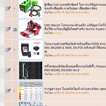
ตู้เชื่อม Co2 แบบฟลักซ์คอร์ ในการแก้ปัญหาแบบเ
ของหัวเชื่อมตัน ลวดไม่ออก เชื่อมติดๆ ขัดๆ
เริ่มโดย
ลุงเปี๊ยก ที-เน็ตเวิร์ค (อ.สากเหล็ก)
CNC Mach3 โปรแกรม+ตัวแคร็ก แก้ปัญหาโชว์ไม่เ
ตั้ง/ใช้งานไทย (มีคู่มือไทยสำหรับ Vectric Aspire 
เริ่มโดย
Pitsanu
โปรแกรมทำเทสรีพอร์ตสำหรับเครื่อง OTDR ค่า
500, NK2000 & 5600, G5-P35 (จริงๆแล้วใช้แทนก
ด)
เริ่มโดย
ลุงเปี๊ยก ที-เน็ตเวิร์ค (อ.สากเหล็ก)
ฟรีไลเซ่นแท้เปิดเห็นหมดทั้งระบบไม่มีกั๊ก, Panas
PBX NS300, NS1000 Ver.9
เริ่มโดย
ลุงเปี๊ยก ที-เน็ตเวิร์ค (อ.สากเหล็ก)
การดูค่า loss ในเคเบิลใยแก้วนำแสง (Fiber opti
เริ่มโดย
ลุงเปี๊ยก ที-เน็ตเวิร์ค (อ.สากเหล็ก)