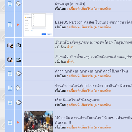
ผ่านฉลุย (ลองแล้ว)
เริ่มโดย
ลุงเปี๊ยก ที-เน็ตเวิร์ค (อ.สากเหล็ก)
EaseUS Partition Master โปรแกรมจัดการพาร์ติช
เริ่มโดย
ลุงเปี๊ยก ที-เน็ตเวิร์ค (อ.สากเหล็ก)
ย้ายแล้ว: เลือกรูปทรง ขนาดชักโครก โถสุขภัณฑ์
เริ่มโดย
น้ำฝน
ย้ายแล้ว: ห้องน้ำสวยๆ รวมไอเดียตกแต่งและอุปกร
เริ่มโดย
น้ำฝน
คำว่า ญาติ / อนุญาต / อนุญาติ ควรใช้เวลาไหน
เริ่มโดย
ลุงเปี๊ยก ที-เน็ตเวิร์ค (อ.สากเหล็ก)
ร้านค้าออนไลน์ทัก Inbox แจ้งราคาสินค้า มีความผ
เริ่มโดย
ลุงเปี๊ยก ที-เน็ตเวิร์ค (อ.สากเหล็ก)
เสียงดังแค่ไหนถึงผิดกฎหมาย....
เริ่มโดย
ลุงเปี๊ยก ที-เน็ตเวิร์ค (อ.สากเหล็ก)
"40 อาชีพ สงวนสำหรับคนไทย" ห้ามชาวต่างชาติทำ ไ
กันเลย...!!!
เริ่มโดย
ลุงเปี๊ยก ที-เน็ตเวิร์ค (อ.สากเหล็ก)