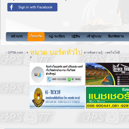
สังคมแห่งการแบ
หน้าแรก
เว็บบอร์ด
กฏ-ระเบียบ
ปฏิทิน
เข้าสู่ระบบ
ลืมรหัสผ่าน
หมวด บอร์ดทั่วไป
:: GPStt.com ::
»
สารพันความรู้ - เทคโนโลยี
»
ลิ้ ง ค์ ก 