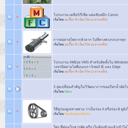
โปรแกรม เคลียร์/รีเซ็ต แผ่นซับหมึก Canon
เริ่มโดย
ลุงเปี๊ยก ที-เน็ตเวิร์ค (อ.สากเหล็ก)
การต่อสายไฟจากหัวลาก ไปที่หางพ่วงรถบรรทุก
เริ่มโดย
ลุงเปี๊ยก ที-เน็ตเวิร์ค (อ.สากเหล็ก)
โปรแกรม XMEye VMS สำหรับติดตั้งใน Windows เ
วงจรปิดผ่านไอพีบนเบราว์เซอร์ IE และ Edge
เริ่มโดย
ลุงเปี๊ยก ที-เน็ตเวิร์ค (อ.สากเหล็ก)
3 จุดเปลี่ยนสำคัญในวิวัฒนาการของก๊อกน้ำอัตโน
เริ่มโดย
febru
วิธีดูร่องมู่เล่สายพาน ว่าเป็นร่อง A หรือร่อง B ดูยั
เริ่มโดย
Nanthawat (Modฯ)
ใคร ที่ท่องเว็บสารพัด หรือ เว็บต้องห้ามแล้วเข้าไม