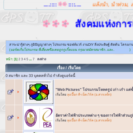
....::::
::::....
แล้งน้ำ, น้ำท่วม, ลดโลกร้อน เ
สังคมแห่งการแบ่งปันนี้
สาระน่ารู้ต่างๆ ภูมิปัญญาต่างๆ โปรแกรม ซอฟท์แวร์ งานDIY สิ่งประดิษฐ์ คิดค้น โครงงาน
(
บอร์ดเก็บโปรแกรม ที่เสี่ยงหรือเคยถูกกูเกิ้ลแบน กรุณาสมัครสมาชิก..และ..
)
หน้า: [
1
]
2
3
4
5
...
7
ลงล่าง
เรื่อง
/
เริ่มโดย
0 สมาชิก และ 33 บุคคลทั่วไป กำลังดูบอร์ดนี้
"Web Pictures" โปรแกรมโหลดรูป เก่า เก๋า แต่ข
เริ่มโดย
ลุงเปี๊ยก ที-เน็ตเวิร์ค (อ.สากเหล็ก)
อัตราค่าไฟฟ้าประเภทต่าง ๆ ของการไฟฟ้าส่วนภู
เริ่มโดย
ลุงเปี๊ยก ที-เน็ตเวิร์ค (อ.สากเหล็ก)