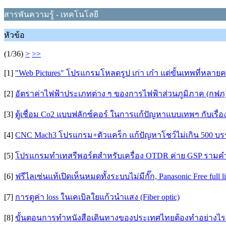
สารพันความรู้ - เทคโนโลยี
หัวข้อ
(1/36)
>
>>
[1]
"Web Pictures" โปรแกรมโหลดรูป เก่า เก๋า แต่ขั้นเทพที่หลา
[2]
อัตราค่าไฟฟ้าประเภทต่าง ๆ ของการไฟฟ้าส่วนภูมิภาค (กฟภ
[3]
ตู้เชื่อม Co2 แบบฟลักซ์คอร์ ในการแก้ปัญหาแบบเทพๆ กับเรื่อ
[4]
CNC Mach3 โปรแกรม+ตัวแคร็ก แก้ปัญหาโชว์ไม่เกิน 500 บรรทัด 
[5]
โปรแกรมทำเทสรีพอร์ตสำหรับเครื่อง OTDR ค่าย GSP รามคำแ
[6]
ฟรีไลเซ่นแท้เปิดเห็นหมดทั้งระบบไม่มีกั๊ก, Panasonic Free ful
[7]
การดูค่า loss ในเคเบิลใยแก้วนำแสง (Fiber optic)
[8]
ขั้นตอนการทำหนังสือเดินทางของประเทศไทยต้องทำอย่างไร ท