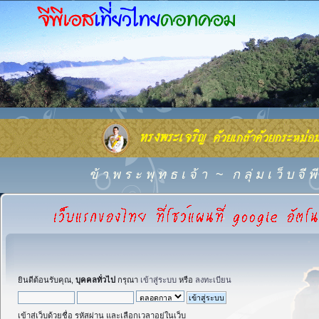
ข้ า พ ร ะ พุ ท ธ เ จ้ า
~
ก ลุ่ ม เ ว็ บ จี
ยินดีต้อนรับคุณ,
บุคคลทั่วไป
กรุณา
เข้าสู่ระบบ
หรือ
ลงทะเบียน
เข้าสู่เว็บด้วยชื่อ รหัสผ่าน และเลือกเวลาอยู่ในเว็บ