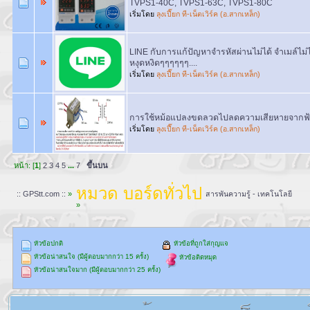
TVPS1-40C, TVPS1-63C, TVPS1-80C
เริ่มโดย
ลุงเปี๊ยก ที-เน็ตเวิร์ค (อ.สากเหล็ก)
LINE กับการแก้ปัญหาจำรหัสผ่านไม่ได้ จำเมล์ไม่
หงุดหงิดๆๆๆๆๆๆ....
เริ่มโดย
ลุงเปี๊ยก ที-เน็ตเวิร์ค (อ.สากเหล็ก)
การใช้หม้อแปลงขดลวดไปลดความเสียหายจากฟ้าผ
เริ่มโดย
ลุงเปี๊ยก ที-เน็ตเวิร์ค (อ.สากเหล็ก)
หน้า: [
1
]
2
3
4
5
...
7
ขึ้นบน
หมวด บอร์ดทั่วไป
:: GPStt.com ::
»
สารพันความรู้ - เทคโนโลยี
»
หัวข้อปกติ
หัวข้อที่ถูกใส่กุญแจ
หัวข้อน่าสนใจ (มีผู้ตอบมากกว่า 15 ครั้ง)
หัวข้อติดหมุด
หัวข้อน่าสนใจมาก (มีผู้ตอบมากกว่า 25 ครั้ง)