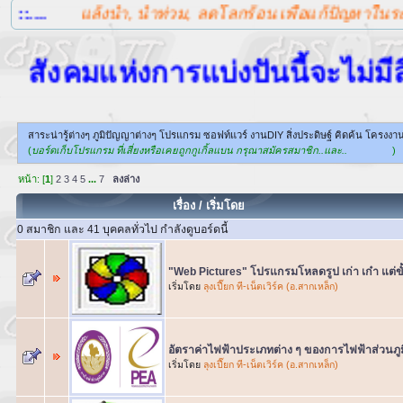
ล้งน้ำ, น้ำท่วม, ลดโลกร้อน เพื่อแก้ปัญหาในระยะยาวในเรื่
มแห่งการแบ่งปันนี้จะไม่มีสิ่งที่เพ
สาระน่ารู้ต่างๆ ภูมิปัญญาต่างๆ โปรแกรม ซอฟท์แวร์ งานDIY สิ่งประดิษฐ์ คิดค้น โครงงาน
(
บอร์ดเก็บโปรแกรม ที่เสี่ยงหรือเคยถูกกูเกิ้ลแบน กรุณาสมัครสมาชิก..และ..
)
หน้า: [
1
]
2
3
4
5
...
7
ลงล่าง
เรื่อง
/
เริ่มโดย
0 สมาชิก และ 41 บุคคลทั่วไป กำลังดูบอร์ดนี้
"Web Pictures" โปรแกรมโหลดรูป เก่า เก๋า แต่ข
เริ่มโดย
ลุงเปี๊ยก ที-เน็ตเวิร์ค (อ.สากเหล็ก)
อัตราค่าไฟฟ้าประเภทต่าง ๆ ของการไฟฟ้าส่วนภู
เริ่มโดย
ลุงเปี๊ยก ที-เน็ตเวิร์ค (อ.สากเหล็ก)