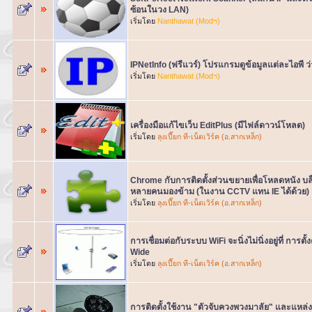
ซ้อนในวง LAN)
เริ่มโดย
Nanthawat (Modฯ)
IPNetInfo (ฟรีแวร์) โปรแกรมดูข้อมูลแต่ละไอพี ว่
เริ่มโดย
Nanthawat (Modฯ)
เครื่องมือแก้ไขเว็บ EditPlus (มีไฟล์ดาวน์โหลด)
เริ่มโดย
ลุงเปี๊ยก ที-เน็ตเวิร์ค (อ.สากเหล็ก)
Chrome กับการติดตั้งส่วนขยายเพื่อโหลดหนัง บล็
หลายคนมองข้าม (ในงาน CCTV แทน IE ได้ด้วย)
เริ่มโดย
ลุงเปี๊ยก ที-เน็ตเวิร์ค (อ.สากเหล็ก)
การเชื่อมต่อกับระบบ WiFi จะนิ่งไม่นิ่งอยู่ที่ การ
Wide
เริ่มโดย
ลุงเปี๊ยก ที-เน็ตเวิร์ค (อ.สากเหล็ก)
การติดตั้งใช้งาน "ตัวจับควงพวงมาลัย" และแหล่ง