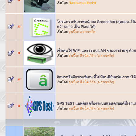
เริ่มโดย
Nanthawat (Modฯ)
โปรแกรมจับภาพหน้าจอ Greenshot (สุดยอด..ใช้
กว้าง/ยาว เป็น Pixel ได้)
เริ่มโดย
ลฺุงเปี๊ยก อ.สากเหล็ก
เช็คคนใช้ WiFi และระบบ LAN ของเราง่าย ๆ ด้ว
เริ่มโดย
ลุงเปี๊ยก ที-เน็ตเวิร์ค (อ.สากเหล็ก)
อักษรหรืออักขระพิเศษ ที่ไม่มีบนคีย์บอร์ดเราหาได
เริ่มโดย
ลุงเปี๊ยก ที-เน็ตเวิร์ค (อ.สากเหล็ก)
GPS TEST แอพติดเครื่องระบบแอนดรอยด์ที่เราแ
เริ่มโดย
ลุงเปี๊ยก ที-เน็ตเวิร์ค (อ.สากเหล็ก)