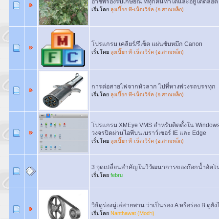
อาชีพรองรับเกษียณ ที่ทุกคนทำได้และอยู่ได้ตลอด
เริ่มโดย
ลุงเปี๊ยก ที-เน็ตเวิร์ค (อ.สากเหล็ก)
โปรแกรม เคลียร์/รีเซ็ต แผ่นซับหมึก Canon
เริ่มโดย
ลุงเปี๊ยก ที-เน็ตเวิร์ค (อ.สากเหล็ก)
การต่อสายไฟจากหัวลาก ไปที่หางพ่วงรถบรรทุก
เริ่มโดย
ลุงเปี๊ยก ที-เน็ตเวิร์ค (อ.สากเหล็ก)
โปรแกรม XMEye VMS สำหรับติดตั้งใน Windows เ
วงจรปิดผ่านไอพีบนเบราว์เซอร์ IE และ Edge
เริ่มโดย
ลุงเปี๊ยก ที-เน็ตเวิร์ค (อ.สากเหล็ก)
3 จุดเปลี่ยนสำคัญในวิวัฒนาการของก๊อกน้ำอัตโน
เริ่มโดย
febru
วิธีดูร่องมู่เล่สายพาน ว่าเป็นร่อง A หรือร่อง B ดูยั
เริ่มโดย
Nanthawat (Modฯ)