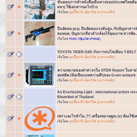
ขั้นตอนการทำหนังสือเดินทางของประเทศไทยต้องท
ตจว) ใช้เอกสารอะไรบ้าง
เริ่มโดย
ลุงเปี๊ยก ที-เน็ตเวิร์ค (อ.สากเหล็ก)
ปืนอัดลม pcp, ปืนอัดลมแรงดันสูง, กับปัญหาสาร
ลมหมด, ปัญหาเกลียวลำกล้องไร้คุณภาพ สารพัด..
เริ่มโดย
Notto (ໜຸ່ມໄທ ປາກເຊ)
TOYOTA TIGER D4D กับการลบไฟเตือน T-BELT
เริ่มโดย
ลุงเปี๊ยก ที-เน็ตเวิร์ค (อ.สากเหล็ก)
ความหมายของค่าต่างๆใน OTDR Report ในสายใ
ออฟติค (ข้อเขียนบทความดีๆของ G-net network so
เริ่มโดย
ลุงเปี๊ยก ที-เน็ตเวิร์ค (อ.สากเหล็ก)
An Everlasting Light - international artists re
Bhumibol of Thailand
เริ่มโดย
ลุงเปี๊ยก ที-เน็ตเวิร์ค (อ.สากเหล็ก)
เพราะอะไรทำไม..?? เครื่องหมายคูณ (x) ต้องใช้เ
เริ่มโดย
ลุงเปี๊ยก ที-เน็ตเวิร์ค (อ.สากเหล็ก)