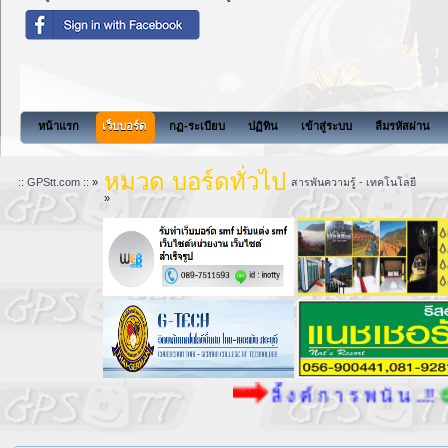
สังคมแห่งการแบ่งปันนี้จะไม่มีสิ่งที่เพื่อนๆต
หน้าแรก
เว็บบอร์ด
กฏ-ระเบียบ
ปฏิทิน
เข้าสู่ระบบ
ลืมรหัสผ่าน
หมวด บอร์ดทั่วไป
:: GPStt.com ::
»
สารพันความรู้ - เทคโนโลยี
»
ลิ้ ง ค์ ก า ร พ นั น ..!!