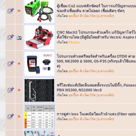
ตู้เชื่อม Co2 แบบฟลักซ์คอร์ ในการแก้ปัญหาแบบเ
ของหัวเชื่อมตัน ลวดไม่ออก เชื่อมติดๆ ขัดๆ
เริ่มโดย
ลุงเปี๊ยก ที-เน็ตเวิร์ค (อ.สากเหล็ก)
CNC Mach3 โปรแกรม+ตัวแคร็ก แก้ปัญหาโชว์ไม่เ
ตั้ง/ใช้งานไทย (มีคู่มือไทยสำหรับ Vectric Aspire 
เริ่มโดย
Pitsanu
โปรแกรมทำเทสรีพอร์ตสำหรับเครื่อง OTDR ค่า
500, NK2000 & 5600, G5-P35 (จริงๆแล้วใช้แทนก
ด)
เริ่มโดย
ลุงเปี๊ยก ที-เน็ตเวิร์ค (อ.สากเหล็ก)
ฟรีไลเซ่นแท้เปิดเห็นหมดทั้งระบบไม่มีกั๊ก, Panas
PBX NS300, NS1000 Ver.9
เริ่มโดย
ลุงเปี๊ยก ที-เน็ตเวิร์ค (อ.สากเหล็ก)
การดูค่า loss ในเคเบิลใยแก้วนำแสง (Fiber opti
เริ่มโดย
ลุงเปี๊ยก ที-เน็ตเวิร์ค (อ.สากเหล็ก)