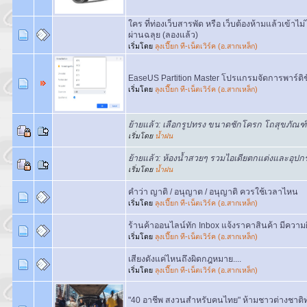
ใคร ที่ท่องเว็บสารพัด หรือ เว็บต้องห้ามแล้วเข้าไม
ผ่านฉลุย (ลองแล้ว)
เริ่มโดย
ลุงเปี๊ยก ที-เน็ตเวิร์ค (อ.สากเหล็ก)
EaseUS Partition Master โปรแกรมจัดการพาร์ติช
เริ่มโดย
ลุงเปี๊ยก ที-เน็ตเวิร์ค (อ.สากเหล็ก)
ย้ายแล้ว: เลือกรูปทรง ขนาดชักโครก โถสุขภัณฑ์
เริ่มโดย
น้ำฝน
ย้ายแล้ว: ห้องน้ำสวยๆ รวมไอเดียตกแต่งและอุปกร
เริ่มโดย
น้ำฝน
คำว่า ญาติ / อนุญาต / อนุญาติ ควรใช้เวลาไหน
เริ่มโดย
ลุงเปี๊ยก ที-เน็ตเวิร์ค (อ.สากเหล็ก)
ร้านค้าออนไลน์ทัก Inbox แจ้งราคาสินค้า มีความผ
เริ่มโดย
ลุงเปี๊ยก ที-เน็ตเวิร์ค (อ.สากเหล็ก)
เสียงดังแค่ไหนถึงผิดกฎหมาย....
เริ่มโดย
ลุงเปี๊ยก ที-เน็ตเวิร์ค (อ.สากเหล็ก)
"40 อาชีพ สงวนสำหรับคนไทย" ห้ามชาวต่างชาติทำ ไ